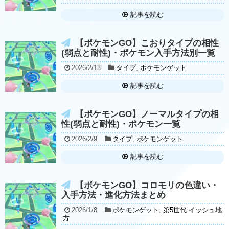
記事を読む
【ポケモンGO】こおりタイプの相性
(弱点と耐性)・ポケモン入手方法別一覧
2026/2/13
タイプ
,
ポケモンゲット
記事を読む
【ポケモンGO】ノーマルタイプの相
性(弱点と耐性)・ポケモン一覧
2026/2/9
タイプ
,
ポケモンゲット
記事を読む
【ポケモンGO】コロモリの色違い・
入手方法・進化方法まとめ
2026/1/8
ポケモンゲット
,
第5世代 イッシュ地
方