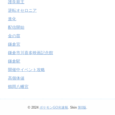
護良親王
逆転オセロニア
進化
配信開始
金の苗
鎌倉宮
鎌倉市川喜多映画記念館
鎌倉駅
開催中イベント攻略
高個体値
鶴岡八幡宮
© 2024
ポケモンGO光速報
. Skin
第0版
.