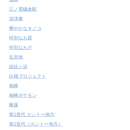
江ノ電鎌倉駅
深津庵
爽やかなキノコ
特別なお題
特別なわざ
生息地
由比ヶ浜
白猫プロジェクト
相棒
相棒ポケモン
睡蓮
第1世代 カントー地方
第1世代（カントー地方）