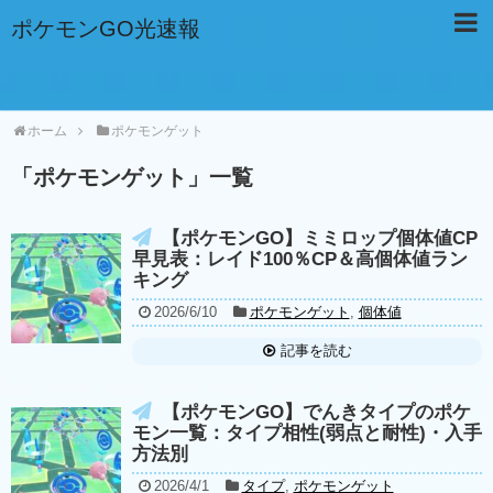
ポケモンGO光速報
ホーム
ポケモンゲット
「
ポケモンゲット
」
一覧
【ポケモンGO】ミミロップ個体値CP
早見表：レイド100％CP＆高個体値ラン
キング
2026/6/10
ポケモンゲット
,
個体値
記事を読む
【ポケモンGO】でんきタイプのポケ
モン一覧：タイプ相性(弱点と耐性)・入手
方法別
2026/4/1
タイプ
,
ポケモンゲット