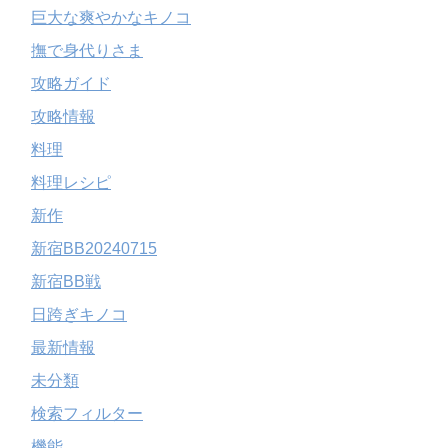
巨大な爽やかなキノコ
撫で身代りさま
攻略ガイド
攻略情報
料理
料理レシピ
新作
新宿BB20240715
新宿BB戦
日跨ぎキノコ
最新情報
未分類
検索フィルター
機能