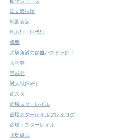
四季シリーズ
国立競技場
地図表記
地方別・世代別
報酬
大塚角満の熱血パズドラ部！
大巧寺
宝戒寺
対人戦(PvP)
崩スタ
崩壊スターレイル
崩壊スターレイルプレイログ
崩壊：スターレイル
川島優志