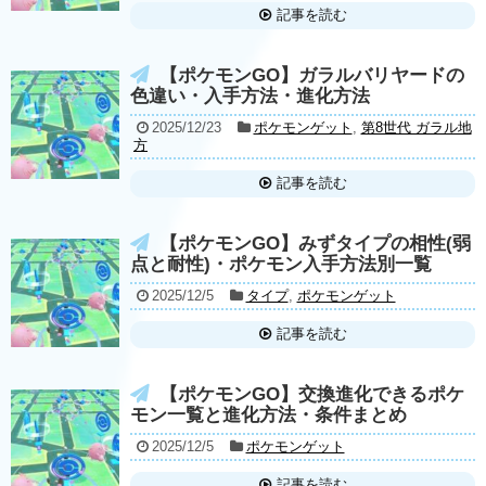
記事を読む
【ポケモンGO】ガラルバリヤードの
色違い・入手方法・進化方法
2025/12/23
ポケモンゲット
,
第8世代 ガラル地
方
記事を読む
【ポケモンGO】みずタイプの相性(弱
点と耐性)・ポケモン入手方法別一覧
2025/12/5
タイプ
,
ポケモンゲット
記事を読む
【ポケモンGO】交換進化できるポケ
モン一覧と進化方法・条件まとめ
2025/12/5
ポケモンゲット
記事を読む