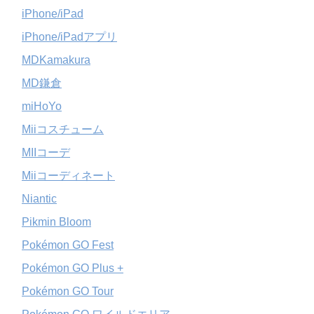
iPhone/iPad
iPhone/iPadアプリ
MDKamakura
MD鎌倉
miHoYo
Miiコスチューム
MIIコーデ
Miiコーディネート
Niantic
Pikmin Bloom
Pokémon GO Fest
Pokémon GO Plus +
Pokémon GO Tour