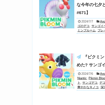
な今年の七夕
#671】
2024/7/7
And
ゴのデコ
,
サンゴイ
ミンブルーム
,
プレ
『ピクミン
めた? サンゴ
2024/7/6
And
Niantic
,
Pikmin Blo
ト
,
サンゴデコ
,
デ
爽やかなキノコ
,
深