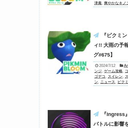
津庵
,
爽やかなキノ
『ピクミン
ィ!! 大雨の
グ#675】
2024/7/12
An
ンジ
,
ゲーム攻略
,
ゴデコ
,
スイレン
,
ン
,
ニュース
,
ピク
『Ingre
バトルに影響