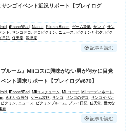
とサンゴイベント近況リポート【プレイログ
roid
,
iPhone/iPad
,
Niantic
,
Pikmin Bloom
,
ゲーム攻略
,
サンゴ
,
サン
ベント
,
サンゴデコ
,
デコピクミン
,
ニュース
,
ピクミンと七夕
,
ピク
イ日記
,
任天堂
,
深津庵
記事を読む
 ブルーム』Miiコスに興味がない男が何かに目覚
イベント週末リポート【プレイログ#670】
roid
,
iPhone/iPad
,
Miiコスチューム
,
MIIコーデ
,
Miiコーディネート
,
om
,
きれいな貝殻
,
ゲーム攻略
,
サンゴ
,
サンゴのデコ
,
サンゴイベン
コピクミン
,
ニュース
,
ピクミンブルーム
,
プレイ日記
,
任天堂
,
巨大な
津庵
記事を読む