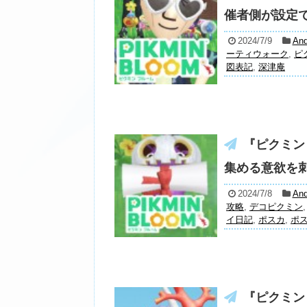
催者側が設定で
2024/7/9
And
ーティウォーク
,
ピ
図表記
,
深津庵
『ピクミン
集める意欲を刺
2024/7/8
And
攻略
,
デコピクミン
イ日記
,
ポスカ
,
ポ
『ピクミン