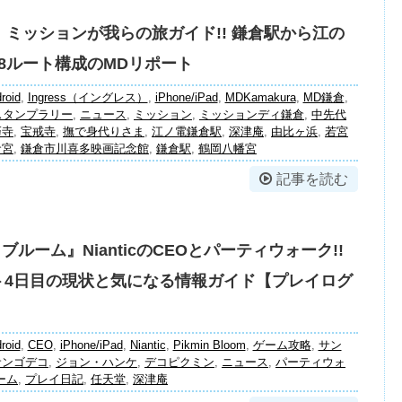
ss』ミッションが我らの旅ガイド!! 鎌倉駅から江の
8ルート構成のMDリポート
roid
,
Ingress（イングレス）
,
iPhone/iPad
,
MDKamakura
,
MD鎌倉
,
スタンプラリー
,
ニュース
,
ミッション
,
ミッションディ鎌倉
,
中先代
巧寺
,
宝戒寺
,
撫で身代りさま
,
江ノ電鎌倉駅
,
深津庵
,
由比ヶ浜
,
若宮
倉宮
,
鎌倉市川喜多映画記念館
,
鎌倉駅
,
鶴岡八幡宮
記事を読む
ブルーム』NianticのCEOとパーティウォーク!!
ト4日目の現状と気になる情報ガイド【プレイログ
roid
,
CEO
,
iPhone/iPad
,
Niantic
,
Pikmin Bloom
,
ゲーム攻略
,
サン
サンゴデコ
,
ジョン・ハンケ
,
デコピクミン
,
ニュース
,
パーティウォ
ーム
,
プレイ日記
,
任天堂
,
深津庵