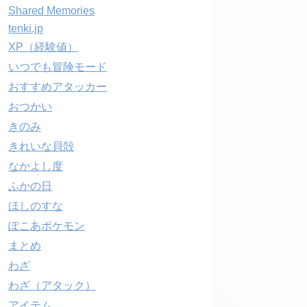
Shared Memories
tenki.jp
XP（経験値）
いつでも冒険モード
おすすめアタッカー
おつかい
きのみ
きれいな貝殻
なかよし度
ふかの日
ほしのすな
ぽこあポケモン
まとめ
わざ
わざ（アタック）
アイテム