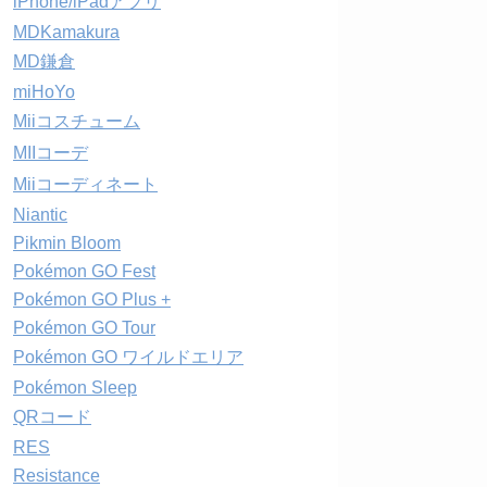
iPhone/iPadアプリ
MDKamakura
MD鎌倉
miHoYo
Miiコスチューム
MIIコーデ
Miiコーディネート
Niantic
Pikmin Bloom
Pokémon GO Fest
Pokémon GO Plus +
Pokémon GO Tour
Pokémon GO ワイルドエリア
Pokémon Sleep
QRコード
RES
Resistance