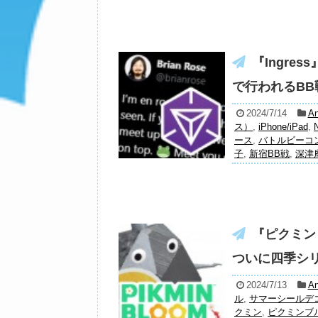
『Ingre
で行われるBB
2024/7/14
An
ス）
,
iPhone/iPad
,
N
ース
,
バトルビーコ
子
,
新宿BB戦
,
深津
『ピクミン
ついに四季シリ
2024/7/13
An
ル
,
サマーシールデ
クミン
,
ピクミンブ