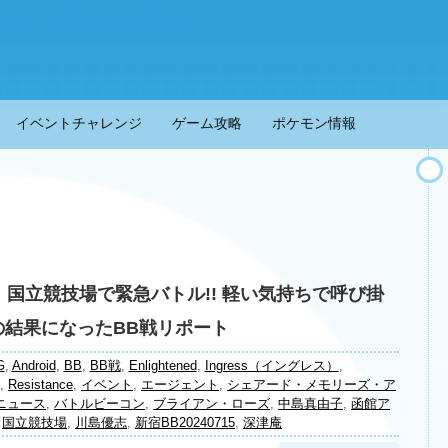
イベントチャレンジ
ゲーム攻略
ポケモン情報
ss』国立競技場で緊急バトル!! 軽い気持ちで呼び掛
の結果になったBB戦リポート
G
,
Android
,
BB
,
BB戦
,
Enlightened
,
Ingress（イングレス）
,
,
Resistance
,
イベント
,
エージェント
,
シェアード・メモリーズ・ア
ニュース
,
バトルビーコン
,
ブライアン・ローズ
,
中島真由子
,
函館ア
,
国立競技場
,
川島優志
,
新宿BB20240715
,
深津庵