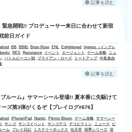
記事を読む
ss』緊急開戦!! プロデューサー来日に合わせて新宿
戦前日ガイド
droid
,
BB
,
BB戦
,
Brian Rose
,
ENL
,
Enlightened
,
Ingress（イングレ
iantic
,
RES
,
Resistance
,
イベント
,
エージェント
,
ゲーム攻略
,
ニュ
ン
,
バトルビーコン戦
,
ブライアン・ローズ
,
ミートアップ
,
中島真由
庵
記事を読む
 ブルーム』サマーシール登場!! 夏本番に先駆けて
ーズ第3弾がくるぞ【プレイログ#676】
droid
,
iPhone/iPad
,
Niantic
,
Pikmin Bloom
,
ゲーム攻略
,
サマーシー
コ
,
サンゴ
,
サンゴイベント
,
サンゴデコ
,
デコピクミン
,
ニュース
,
ピ
ルーム
,
プレイ日記
,
ミステリーボックス
,
任天堂
,
四季シリーズ
,
深