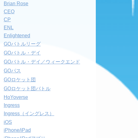
Brian Rose
CEO
CP
ENL
Enlightened
GOバトルリーグ
GOバトル・デイ
GOバトル・デイ／ウィークエンド
GOパス
GOロケット団
GOロケット団バトル
HoYoverse
Ingress
Ingress（イングレス）
iOS
iPhone/iPad