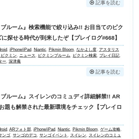
記事を読む
 ブルーム』検索機能で絞り込み!! お目当てのピク
に探せる時代が到来したぞ【プレイログ#668】
roid
,
iPhone/iPad
,
Niantic
,
Pikmin Bloom
,
なかよし度
,
アスタリス
コピクミン
,
ニュース
,
ピクミンブルーム
,
ピクミン検索
,
プレイ日記
,
ター
,
深津庵
記事を読む
 ブルーム』スイレンのコミュディ詳細解禁!! AR
のお題も解禁された最新環境をチェック【プレイロ
roid
,
ARフォト部
,
iPhone/iPad
,
Niantic
,
Pikmin Bloom
,
ゲーム攻略
,
サンゴ
,
サンゴのデコ
,
サンゴイベント
,
スイレン
,
スイレンのコミュ