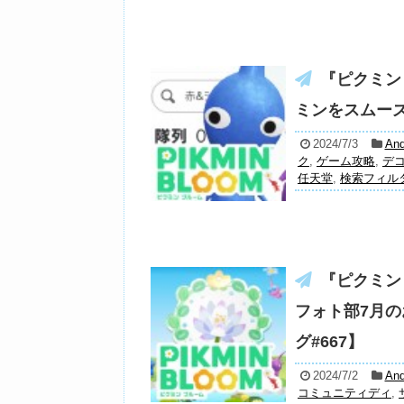
『ピクミン
ミンをスムーズ
2024/7/3
And
ク
,
ゲーム攻略
,
デ
任天堂
,
検索フィル
『ピクミン
フォト部7月
グ#667】
2024/7/2
And
コミュニティディ
,