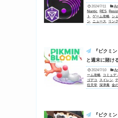
2024/7/11
An
Niantic
,
RES
,
Resis
ト
,
ゲーム攻略
,
シ
ン
,
ニュース
,
リン
『ピクミン
と週末に賭ける
2024/7/10
An
ーム攻略
,
コミュデ
ゴデコ
,
スイレン
,
任天堂
,
深津庵
,
金
『ピクミン