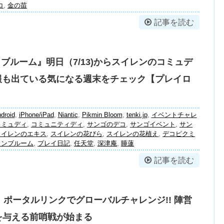
コ
,
金の苗
記事を読む
 ブルーム』明日（7/13)からスイレンのコミュデ
予報も出ている気になる週末をチェック【プレイロ
droid
,
iPhone/iPad
,
Niantic
,
Pikmin Bloom
,
tenki.jp
,
イベントチャレ
コミュディ
,
コミュニティディ
,
サンゴのデコ
,
サンゴイベント
,
サン
スイレンのエキス
,
スイレンの花びら
,
スイレンの花植え
,
デコピクミ
ミンブルーム
,
プレイ日記
,
任天堂
,
深津庵
,
睡蓮
記事を読む
ss』ポータルリンクでグローバルチャレンジ!! 陣営
を与える前哨戦が始まる