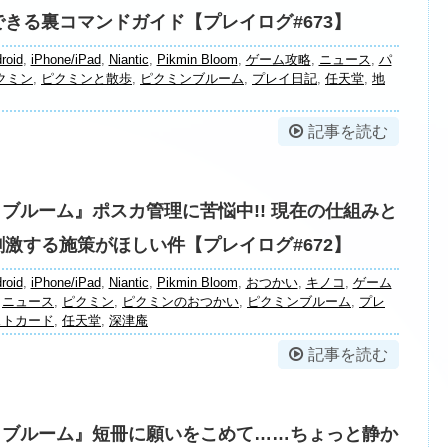
きる裏コマンドガイド【プレイログ#673】
roid
,
iPhone/iPad
,
Niantic
,
Pikmin Bloom
,
ゲーム攻略
,
ニュース
,
パ
クミン
,
ピクミンと散歩
,
ピクミンブルーム
,
プレイ日記
,
任天堂
,
地
記事を読む
 ブルーム』ポスカ管理に苦悩中!! 現在の仕組みと
激する施策がほしい件【プレイログ#672】
roid
,
iPhone/iPad
,
Niantic
,
Pikmin Bloom
,
おつかい
,
キノコ
,
ゲーム
,
ニュース
,
ピクミン
,
ピクミンのおつかい
,
ピクミンブルーム
,
プレ
ストカード
,
任天堂
,
深津庵
記事を読む
 ブルーム』短冊に願いをこめて……ちょっと静か