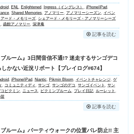
droid
,
ENL
,
Enlightened
,
Ingress（イングレス）
,
iPhone/iPad
,
tance
,
Shared Memories
,
アノマリー
,
アノマリーシーズン
,
イベン
ェアード・メモリーズ
,
シェアード・メモリーズ・アノマリーシーズ
ク
,
函館アノマリー
,
深津庵
記事を読む
 ブルーム』3日間音信不通!? 迷走するサンゴデコ
しかない近況リポート【プレイログ#674】
droid
,
iPhone/iPad
,
Niantic
,
Pikmin Bloom
,
イベントチャレンジ
,
ゲ
ィ
,
コミュニティディ
,
サンゴ
,
サンゴのデコ
,
サンゴイベント
,
サン
デコピクミン
,
ニュース
,
ピクミンブルーム
,
プレイ日記
,
ルーレット
,
の苗
記事を読む
 ブルーム』パーティウォークの位置バレ防止!! 主