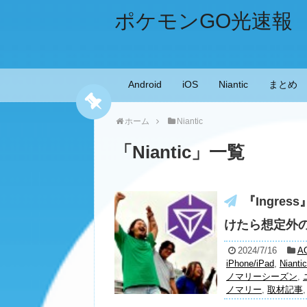
ポケモンGO光速報
Android
iOS
Niantic
まとめ
ホーム
Niantic
「
Niantic
」
一覧
『Ingre
けたら想定外
2024/7/16
A
iPhone/iPad
,
Niantic
ノマリーシーズン
,
ノマリー
,
取材記事