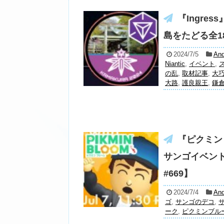
『Ingre
島をたどる全1
2024/7/5
And
Niantic
,
イベント
,
の乱
,
取材記事
,
大
大路
,
護良親王
,
鎌
『ピクミン 
サンゴイベン
#669】
2024/7/4
And
ゴ
,
サンゴのデコ
,
ーク
,
ピクミンブル