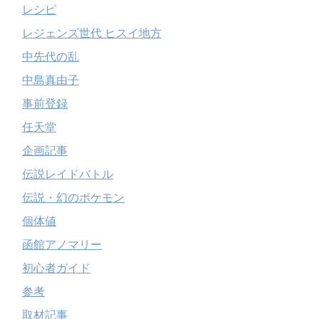
レシピ
レジェンズ世代 ヒスイ地方
中先代の乱
中島真由子
事前登録
任天堂
企画記事
伝説レイドバトル
伝説・幻のポケモン
個体値
函館アノマリー
初心者ガイド
参考
取材記事