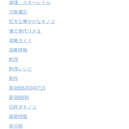
崩壊：スターレイル
川島優志
巨大な爽やかなキノコ
撫で身代りさま
攻略ガイド
攻略情報
料理
料理レシピ
新作
新宿BB20240715
新宿BB戦
日跨ぎキノコ
最新情報
未分類