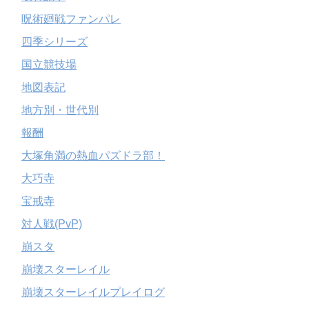
呪術廻戦ファンパレ
四季シリーズ
国立競技場
地図表記
地方別・世代別
報酬
大塚角満の熱血パズドラ部！
大巧寺
宝戒寺
対人戦(PvP)
崩スタ
崩壊スターレイル
崩壊スターレイルプレイログ