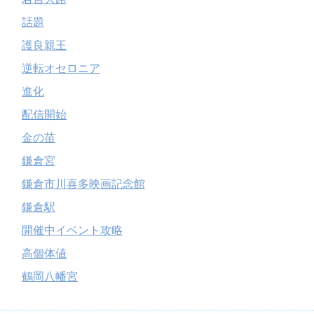
話題
護良親王
逆転オセロニア
進化
配信開始
金の苗
鎌倉宮
鎌倉市川喜多映画記念館
鎌倉駅
開催中イベント攻略
高個体値
鶴岡八幡宮