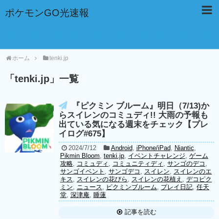
ポケモンGO光速報
ホーム
tenki.jp
「
tenki.jp
」
一覧
『ピクミン ブルーム』明日（7/13)か
らスイレンのコミュディ!! 大雨の予報も
出ている気になる週末をチェック【プレ
イログ#675】
2024/7/12
Android
,
iPhone/iPad
,
Niantic
,
Pikmin Bloom
,
tenki.jp
,
イベントチャレンジ
,
ゲーム
攻略
,
コミュディ
,
コミュニティディ
,
サンゴのデコ
,
サンゴイベント
,
サンゴデコ
,
スイレン
,
スイレンのエ
キス
,
スイレンの花びら
,
スイレンの花植え
,
デコピク
ミン
,
ニュース
,
ピクミンブルーム
,
プレイ日記
,
任天
堂
,
深津庵
,
睡蓮
記事を読む