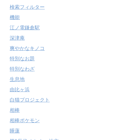
検索フィルター
機能
江ノ電鎌倉駅
深津庵
爽やかなキノコ
特別なお題
特別なわざ
生息地
由比ヶ浜
白猫プロジェクト
相棒
相棒ポケモン
睡蓮