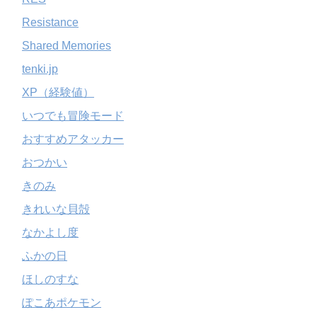
Resistance
Shared Memories
tenki.jp
XP（経験値）
いつでも冒険モード
おすすめアタッカー
おつかい
きのみ
きれいな貝殻
なかよし度
ふかの日
ほしのすな
ぽこあポケモン