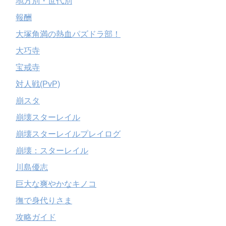
地方別・世代別
報酬
大塚角満の熱血パズドラ部！
大巧寺
宝戒寺
対人戦(PvP)
崩スタ
崩壊スターレイル
崩壊スターレイルプレイログ
崩壊：スターレイル
川島優志
巨大な爽やかなキノコ
撫で身代りさま
攻略ガイド