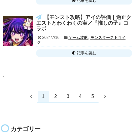
記事を読む
【モンスト攻略】アイの評価｜適正ク
エストとわくわくの実／『推しの子』コ
ラボ
2024/7/16
ゲーム攻略
,
モンスターストライ
ク
記事を読む
1
2
3
4
5
カテゴリー