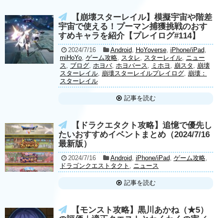
【崩壊スターレイル】模擬宇宙や階差
宇宙で使える！プーマン捕獲挑戦のおす
すめキャラを紹介【プレイログ#114】
2024/7/16
Android
,
HoYoverse
,
iPhone/iPad
,
miHoYo
,
ゲーム攻略
,
スタレ
,
スターレイル
,
ニュー
ス
,
ブログ
,
ホヨバ
,
ホヨバース
,
ミホヨ
,
崩スタ
,
崩壊
スターレイル
,
崩壊スターレイルプレイログ
,
崩壊：
スターレイル
記事を読む
【ドラクエタクト攻略】追憶で優先し
たいおすすめイベントまとめ（2024/7/16
最新版）
2024/7/16
Android
,
iPhone/iPad
,
ゲーム攻略
,
ドラゴンクエストタクト
,
ニュース
記事を読む
【モンスト攻略】黒川あかね（★5）