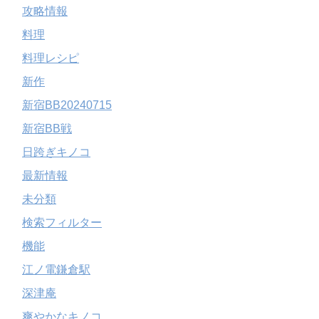
攻略情報
料理
料理レシピ
新作
新宿BB20240715
新宿BB戦
日跨ぎキノコ
最新情報
未分類
検索フィルター
機能
江ノ電鎌倉駅
深津庵
爽やかなキノコ