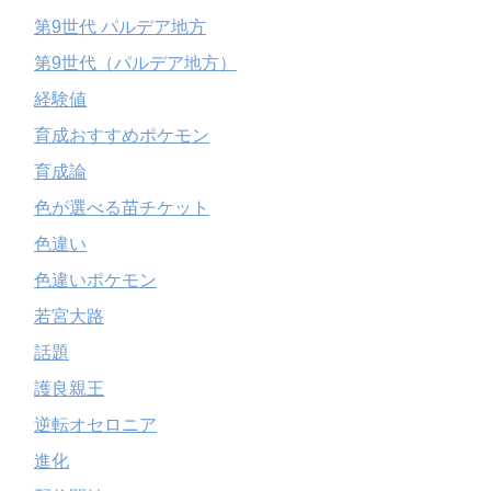
第9世代 パルデア地方
第9世代（パルデア地方）
経験値
育成おすすめポケモン
育成論
色が選べる苗チケット
色違い
色違いポケモン
若宮大路
話題
護良親王
逆転オセロニア
進化