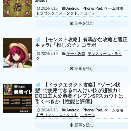
2024/7/16
Android
,
iPhone/iPad
,
ゲーム攻略
,
ドラゴンクエストタクト
,
ニュース
記事を読む
【モンスト攻略】有馬かな攻略と適正
キャラ/『推しの子』コラボ
2024/7/16
ゲーム攻略
,
モンスターストライ
ク
記事を読む
【ドラクエタクト攻略】“ゾーン状
態”で使用できるれんけい技が超強力！
DQ11主人公勇者イレブンSPスカウトは
引くべきか【性能と評価】
2024/7/16
Android
,
iPhone/iPad
,
ゲーム攻略
,
ドラゴンクエストタクト
,
ニュース
記事を読む