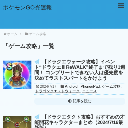
ポケモンGO光速報
ホーム
ゲーム攻略
「
ゲーム攻略
」
一覧
【ドラクエウォーク攻略】イベン
ト“ドラクエⅢReWALK”終了まで残り1週
間！ コンプリートできない人は優先度を
決めてラストスパートをかけよう
2024/7/17
Android
,
iPhone/iPad
,
ゲーム攻略
,
ドラゴンクエストウォーク
,
ニュース
記事を読む
【ドラクエタクト攻略】おすすめの才
能開花キャラクターまとめ（2024/7/16最
新版）