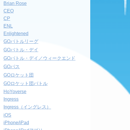
Brian Rose
CEO
CP
ENL
Enlightened
GOバトルリーグ
GOバトル・デイ
GOバトル・デイ／ウィークエンド
GOパス
GOロケット団
GOロケット団バトル
HoYoverse
Ingress
Ingress（イングレス）
iOS
iPhone/iPad