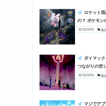
ロケット団
の？ ポケモン
2024/8/9
ま
ダイマック
つながりの空シ
2024/8/9
ま
マジでアプ