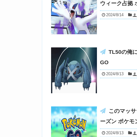
ウィーク占拠 
2024/8/14
ま
TL50の
GO
2024/8/13
ま
このマッサ
ーズン ポケモ
2024/8/13
ま