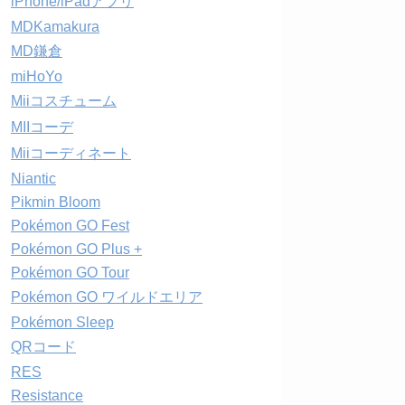
iPhone/iPadアプリ
MDKamakura
MD鎌倉
miHoYo
Miiコスチューム
MIIコーデ
Miiコーディネート
Niantic
Pikmin Bloom
Pokémon GO Fest
Pokémon GO Plus +
Pokémon GO Tour
Pokémon GO ワイルドエリア
Pokémon Sleep
QRコード
RES
Resistance