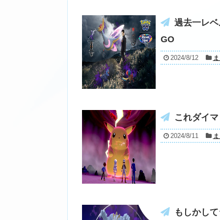
過去一レベ
GO
2024/8/12
ま
これダイマ
2024/8/11
ま
もしかして