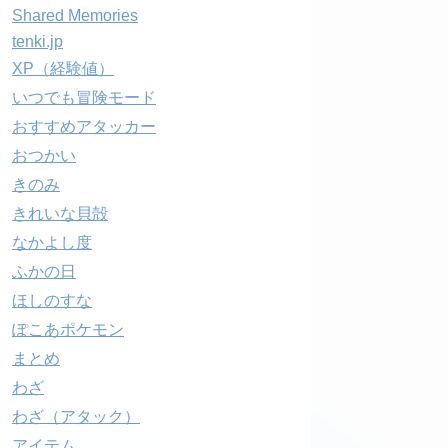
Shared Memories
tenki.jp
XP（経験値）
いつでも冒険モード
おすすめアタッカー
おつかい
きのみ
きれいな貝殻
なかよし度
ふかの日
ほしのすな
ぽこあポケモン
まとめ
わざ
わざ（アタック）
アイテム