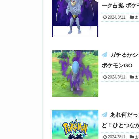
ーク占拠 ポケ
2024/8/11
ま
ガチるかシ
ポケモンGO
2024/8/11
ま
あれ何だっ
ど！ひとつなが
2024/8/11
ま