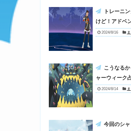
トレーニン
けど！アドベン
2024/8/16
ま
こうなるか
ャーウィーク占
2024/8/14
ま
今回のシャ