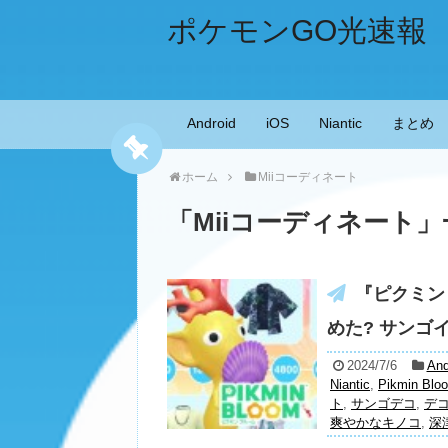
ポケモンGO光速報
Android
iOS
Niantic
まとめ
ホーム
Miiコーディネート
「
Miiコーディネート
」
『ピクミン
めた? サンゴ
2024/7/6
And
Niantic
,
Pikmin Blo
ト
,
サンゴデコ
,
デ
爽やかなキノコ
,
深