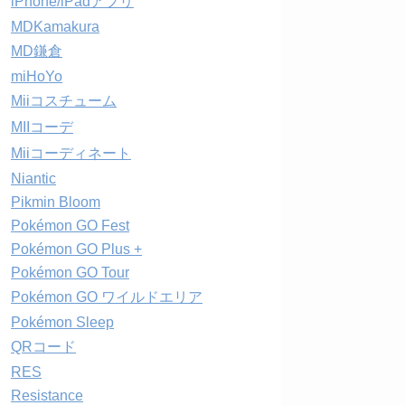
iPhone/iPadアプリ
MDKamakura
MD鎌倉
miHoYo
Miiコスチューム
MIIコーデ
Miiコーディネート
Niantic
Pikmin Bloom
Pokémon GO Fest
Pokémon GO Plus +
Pokémon GO Tour
Pokémon GO ワイルドエリア
Pokémon Sleep
QRコード
RES
Resistance