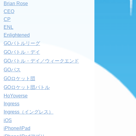
Brian Rose
CEO
CP
ENL
Enlightened
GOバトルリーグ
GOバトル・デイ
GOバトル・デイ／ウィークエンド
GOパス
GOロケット団
GOロケット団バトル
HoYoverse
Ingress
Ingress（イングレス）
iOS
iPhone/iPad