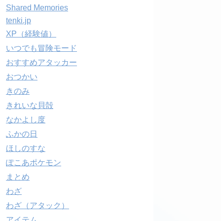
Shared Memories
tenki.jp
XP（経験値）
いつでも冒険モード
おすすめアタッカー
おつかい
きのみ
きれいな貝殻
なかよし度
ふかの日
ほしのすな
ぽこあポケモン
まとめ
わざ
わざ（アタック）
アイテム