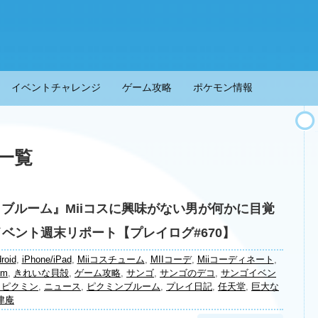
イベントチャレンジ
ゲーム攻略
ポケモン情報
一覧
 ブルーム』Miiコスに興味がない男が何かに目覚
イベント週末リポート【プレイログ#670】
roid
,
iPhone/iPad
,
Miiコスチューム
,
MIIコーデ
,
Miiコーディネート
,
om
,
きれいな貝殻
,
ゲーム攻略
,
サンゴ
,
サンゴのデコ
,
サンゴイベン
コピクミン
,
ニュース
,
ピクミンブルーム
,
プレイ日記
,
任天堂
,
巨大な
津庵