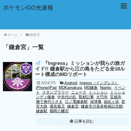
ポケモンGO光速報
ホーム
鎌倉宮
「
鎌倉宮
」
一覧
『Ingress』ミッションが我らの旅ガ
イド!! 鎌倉駅から江の島をたどる全18ル
ート構成のMDリポート
2024/7/5
Android
,
Ingress（イングレス）
,
iPhone/iPad
,
MDKamakura
,
MD鎌倉
,
Niantic
,
イベン
ト
,
スタンプラリー
,
ニュース
,
ミッション
,
ミッショ
ンディ鎌倉
,
中先代の乱
,
取材記事
,
大巧寺
,
宝戒寺
,
撫で身代りさま
,
江ノ電鎌倉駅
,
深津庵
,
由比ヶ浜
,
若
宮大路
,
護良親王
,
鎌倉宮
,
鎌倉市川喜多映画記念館
,
鎌倉駅
,
鶴岡八幡宮
記事を読む