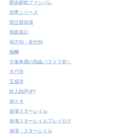
呪術廻戦ファンパレ
四季シリーズ
国立競技場
地図表記
地方別・世代別
報酬
大塚角満の熱血パズドラ部！
大巧寺
宝戒寺
対人戦(PvP)
崩スタ
崩壊スターレイル
崩壊スターレイルプレイログ
崩壊：スターレイル