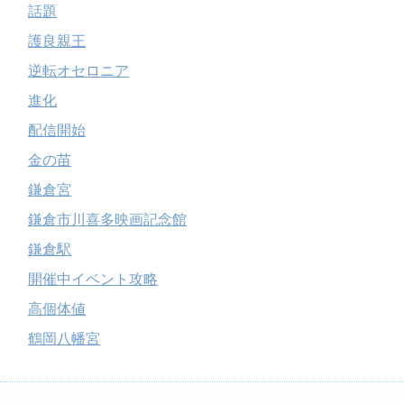
話題
護良親王
逆転オセロニア
進化
配信開始
金の苗
鎌倉宮
鎌倉市川喜多映画記念館
鎌倉駅
開催中イベント攻略
高個体値
鶴岡八幡宮