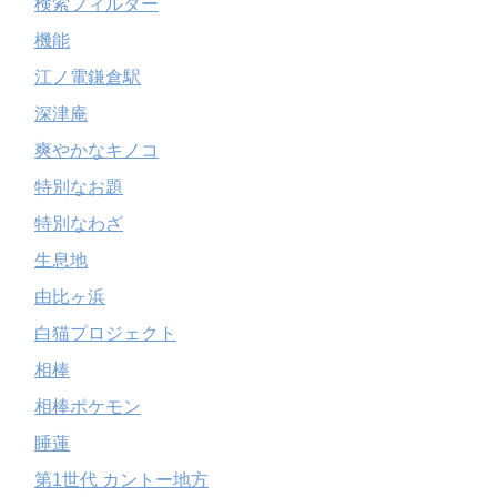
検索フィルター
機能
江ノ電鎌倉駅
深津庵
爽やかなキノコ
特別なお題
特別なわざ
生息地
由比ヶ浜
白猫プロジェクト
相棒
相棒ポケモン
睡蓮
第1世代 カントー地方