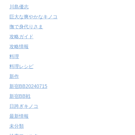
川島優志
巨大な爽やかなキノコ
撫で身代りさま
攻略ガイド
攻略情報
料理
料理レシピ
新作
新宿BB20240715
新宿BB戦
日跨ぎキノコ
最新情報
未分類