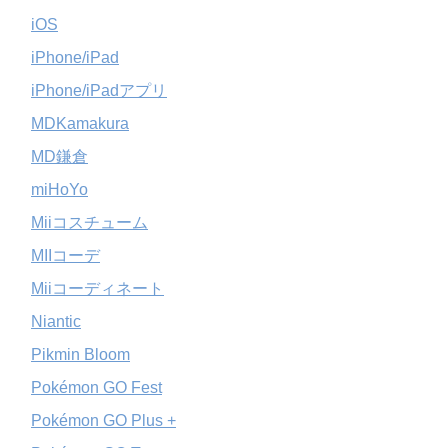
iOS
iPhone/iPad
iPhone/iPadアプリ
MDKamakura
MD鎌倉
miHoYo
Miiコスチューム
MIIコーデ
Miiコーディネート
Niantic
Pikmin Bloom
Pokémon GO Fest
Pokémon GO Plus +