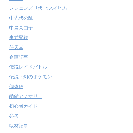
レジェンズ世代 ヒスイ地方
中先代の乱
中島真由子
事前登録
任天堂
企画記事
伝説レイドバトル
伝説・幻のポケモン
個体値
函館アノマリー
初心者ガイド
参考
取材記事