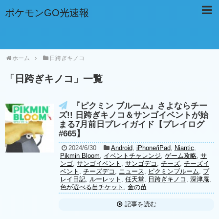
ポケモンGO光速報
ホーム
日跨ぎキノコ
「
日跨ぎキノコ
」
一覧
『ピクミン ブルーム』さよならチー
ズ!! 日跨ぎキノコ＆サンゴイベントが始
まる7月前日プレイガイド【プレイログ
#665】
2024/6/30
Android
,
iPhone/iPad
,
Niantic
,
Pikmin Bloom
,
イベントチャレンジ
,
ゲーム攻略
,
サ
ンゴ
,
サンゴイベント
,
サンゴデコ
,
チーズ
,
チーズイ
ベント
,
チーズデコ
,
ニュース
,
ピクミンブルーム
,
プ
レイ日記
,
ルーレット
,
任天堂
,
日跨ぎキノコ
,
深津庵
,
色が選べる苗チケット
,
金の苗
記事を読む