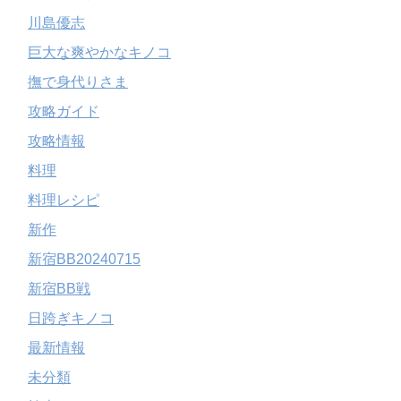
川島優志
巨大な爽やかなキノコ
撫で身代りさま
攻略ガイド
攻略情報
料理
料理レシピ
新作
新宿BB20240715
新宿BB戦
日跨ぎキノコ
最新情報
未分類