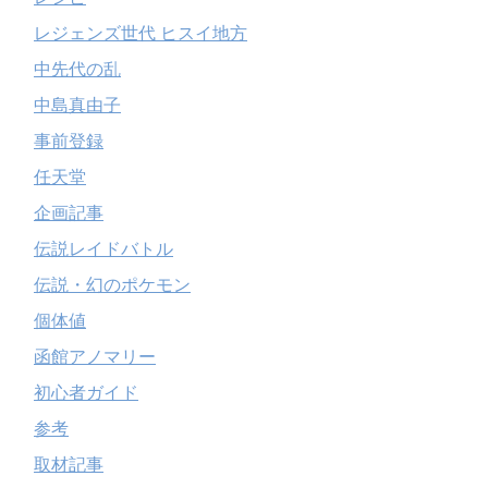
レジェンズ世代 ヒスイ地方
中先代の乱
中島真由子
事前登録
任天堂
企画記事
伝説レイドバトル
伝説・幻のポケモン
個体値
函館アノマリー
初心者ガイド
参考
取材記事