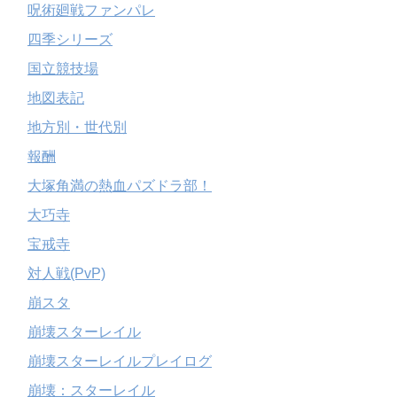
呪術廻戦ファンパレ
四季シリーズ
国立競技場
地図表記
地方別・世代別
報酬
大塚角満の熱血パズドラ部！
大巧寺
宝戒寺
対人戦(PvP)
崩スタ
崩壊スターレイル
崩壊スターレイルプレイログ
崩壊：スターレイル