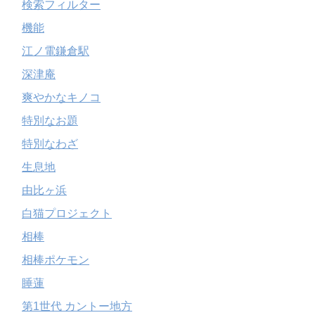
検索フィルター
機能
江ノ電鎌倉駅
深津庵
爽やかなキノコ
特別なお題
特別なわざ
生息地
由比ヶ浜
白猫プロジェクト
相棒
相棒ポケモン
睡蓮
第1世代 カントー地方