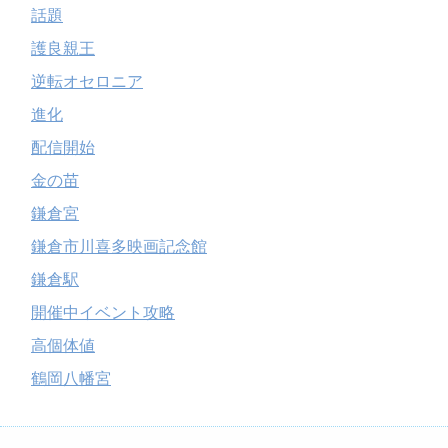
話題
護良親王
逆転オセロニア
進化
配信開始
金の苗
鎌倉宮
鎌倉市川喜多映画記念館
鎌倉駅
開催中イベント攻略
高個体値
鶴岡八幡宮