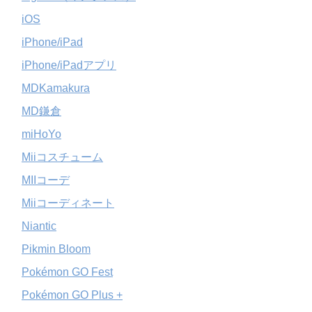
iOS
iPhone/iPad
iPhone/iPadアプリ
MDKamakura
MD鎌倉
miHoYo
Miiコスチューム
MIIコーデ
Miiコーディネート
Niantic
Pikmin Bloom
Pokémon GO Fest
Pokémon GO Plus +