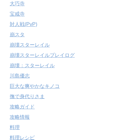
大巧寺
宝戒寺
対人戦(PvP)
崩スタ
崩壊スターレイル
崩壊スターレイルプレイログ
崩壊：スターレイル
川島優志
巨大な爽やかなキノコ
撫で身代りさま
攻略ガイド
攻略情報
料理
料理レシピ