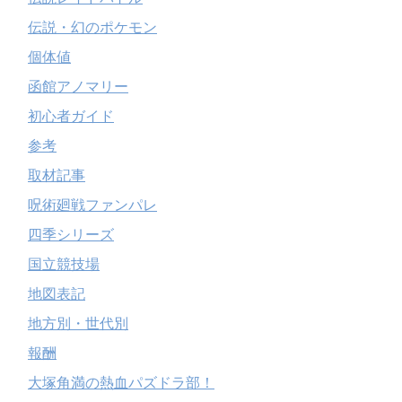
伝説・幻のポケモン
個体値
函館アノマリー
初心者ガイド
参考
取材記事
呪術廻戦ファンパレ
四季シリーズ
国立競技場
地図表記
地方別・世代別
報酬
大塚角満の熱血パズドラ部！