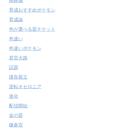
経験値
育成おすすめポケモン
育成論
色が選べる苗チケット
色違い
色違いポケモン
若宮大路
話題
護良親王
逆転オセロニア
進化
配信開始
金の苗
鎌倉宮