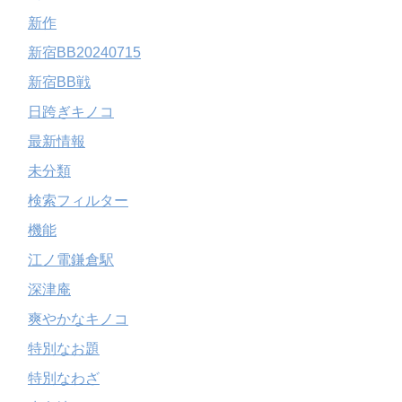
新作
新宿BB20240715
新宿BB戦
日跨ぎキノコ
最新情報
未分類
検索フィルター
機能
江ノ電鎌倉駅
深津庵
爽やかなキノコ
特別なお題
特別なわざ