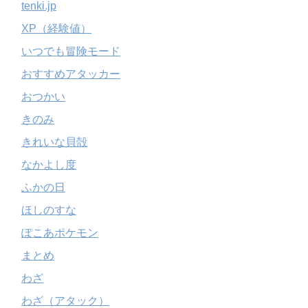
tenki.jp
XP（経験値）
いつでも冒険モード
おすすめアタッカー
おつかい
きのみ
きれいな貝殻
なかよし度
ふかの日
ほしのすな
ぽこあポケモン
まとめ
わざ
わざ（アタック）