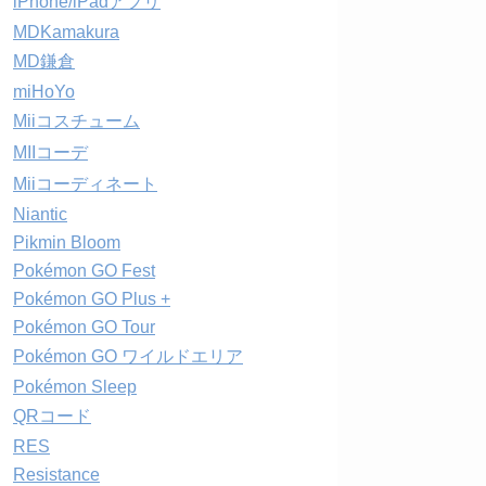
iPhone/iPadアプリ
MDKamakura
MD鎌倉
miHoYo
Miiコスチューム
MIIコーデ
Miiコーディネート
Niantic
Pikmin Bloom
Pokémon GO Fest
Pokémon GO Plus +
Pokémon GO Tour
Pokémon GO ワイルドエリア
Pokémon Sleep
QRコード
RES
Resistance