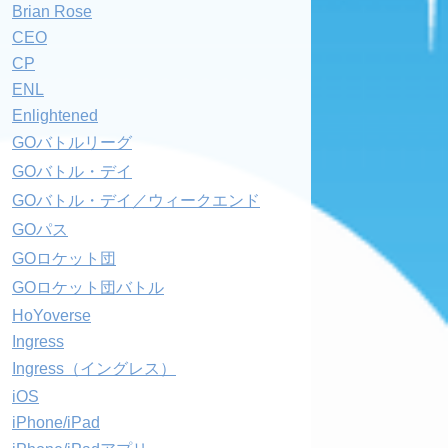
Brian Rose
CEO
CP
ENL
Enlightened
GOバトルリーグ
GOバトル・デイ
GOバトル・デイ／ウィークエンド
GOパス
GOロケット団
GOロケット団バトル
HoYoverse
Ingress
Ingress（イングレス）
iOS
iPhone/iPad