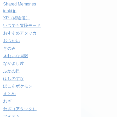
Shared Memories
tenki.jp
XP（経験値）
いつでも冒険モード
おすすめアタッカー
おつかい
きのみ
きれいな貝殻
なかよし度
ふかの日
ほしのすな
ぽこあポケモン
まとめ
わざ
わざ（アタック）
アイテム