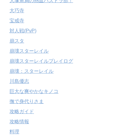
大塚角満の熱血パズドラ部！
大巧寺
宝戒寺
対人戦(PvP)
崩スタ
崩壊スターレイル
崩壊スターレイルプレイログ
崩壊：スターレイル
川島優志
巨大な爽やかなキノコ
撫で身代りさま
攻略ガイド
攻略情報
料理