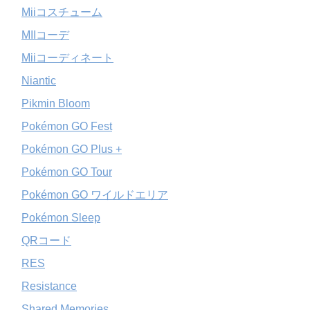
Miiコスチューム
MIIコーデ
Miiコーディネート
Niantic
Pikmin Bloom
Pokémon GO Fest
Pokémon GO Plus +
Pokémon GO Tour
Pokémon GO ワイルドエリア
Pokémon Sleep
QRコード
RES
Resistance
Shared Memories