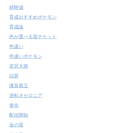
経験値
育成おすすめポケモン
育成論
色が選べる苗チケット
色違い
色違いポケモン
若宮大路
話題
護良親王
逆転オセロニア
進化
配信開始
金の苗