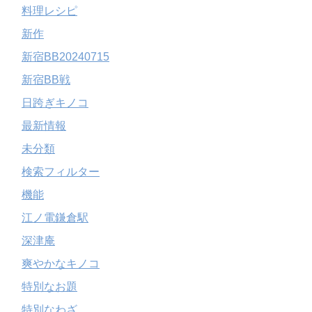
料理レシピ
新作
新宿BB20240715
新宿BB戦
日跨ぎキノコ
最新情報
未分類
検索フィルター
機能
江ノ電鎌倉駅
深津庵
爽やかなキノコ
特別なお題
特別なわざ