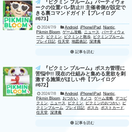
『ピクミン ブルーム』パーティウォ
ークの位置バレ防止!! 主催者側が設定で
きる裏コマンドガイド【プレイログ
#673】
2024/7/9
Android
,
iPhone/iPad
,
Niantic
,
Pikmin Bloom
,
ゲーム攻略
,
ニュース
,
パーティウォ
ーク
,
ピクミン
,
ピクミンと散歩
,
ピクミンブルーム
,
プレイ日記
,
任天堂
,
地図表記
,
深津庵
記事を読む
『ピクミン ブルーム』ポスカ管理に
苦悩中!! 現在の仕組みと集める意欲を刺
激する施策がほしい件【プレイログ
#672】
2024/7/8
Android
,
iPhone/iPad
,
Niantic
,
Pikmin Bloom
,
おつかい
,
キノコ
,
ゲーム攻略
,
デコピ
クミン
,
ニュース
,
ピクミン
,
ピクミンのおつかい
,
ピ
クミンブルーム
,
プレイ日記
,
ポスカ
,
ポストカード
,
任天堂
,
深津庵
記事を読む