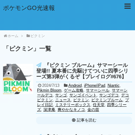
ポケモンGO光速報
ホーム
ピクミン
「
ピクミン
」
一覧
『ピクミン ブルーム』サマーシール
登場!! 夏本番に先駆けてついに四季シリ
ーズ第3弾がくるぞ【プレイログ#676】
2024/7/13
Android
,
iPhone/iPad
,
Niantic
,
Pikmin Bloom
,
ゲーム攻略
,
サマーシール
,
サマーシ
ールデコ
,
サンゴ
,
サンゴイベント
,
サンゴデコ
,
デコ
ピクミン
,
ニュース
,
ピクミン
,
ピクミンブルーム
,
プ
レイ日記
,
ミステリーボックス
,
任天堂
,
四季シリー
ズ
,
深津庵
,
爽やかなキノコ
,
金の苗
記事を読む