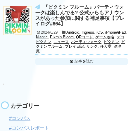
『ピクミン ブルーム』パーティウォ
ークは楽しんでる? 公式からもアナウン
スがあった参加に関する補足事項【プレ
イログ#664】
2024/6/29
Android
,
Ingress
,
iOS
,
iPhone/iPad
,
Niantic
,
Pikmin Bloom
,
QRコード
,
ゲーム攻略
,
デコ
ピクミン
,
ニュース
,
パーティウォーク
,
ピクミン
,
ピ
クミンブルーム
,
プレイ日記
,
リンク
,
任天堂
,
深津
庵
記事を読む
カテゴリー
#コンパス
#コンパスレポート