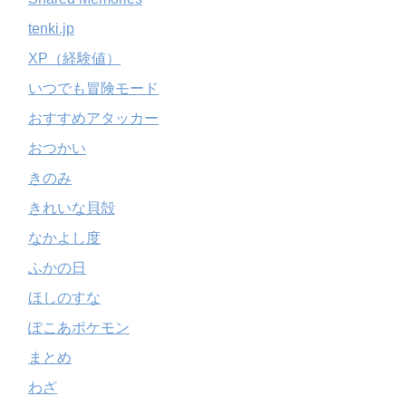
tenki.jp
XP（経験値）
いつでも冒険モード
おすすめアタッカー
おつかい
きのみ
きれいな貝殻
なかよし度
ふかの日
ほしのすな
ぽこあポケモン
まとめ
わざ