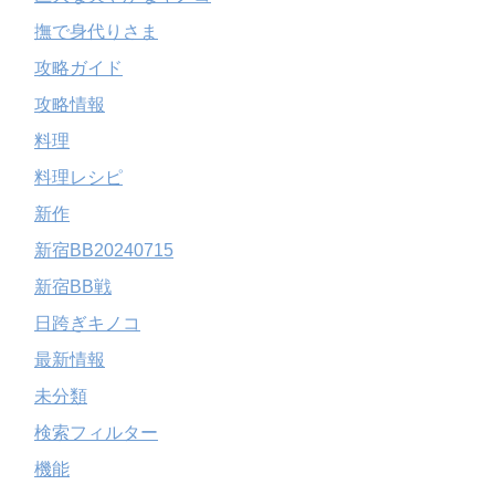
撫で身代りさま
攻略ガイド
攻略情報
料理
料理レシピ
新作
新宿BB20240715
新宿BB戦
日跨ぎキノコ
最新情報
未分類
検索フィルター
機能