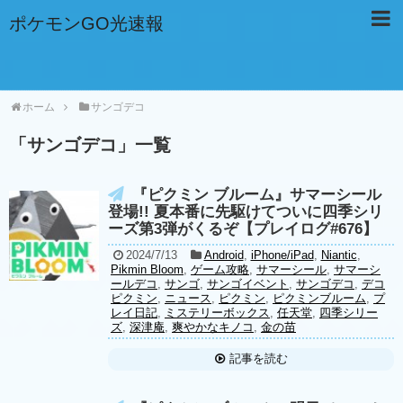
ポケモンGO光速報
ホーム
サンゴデコ
「
サンゴデコ
」
一覧
『ピクミン ブルーム』サマーシール
登場!! 夏本番に先駆けてついに四季シリ
ーズ第3弾がくるぞ【プレイログ#676】
2024/7/13
Android
,
iPhone/iPad
,
Niantic
,
Pikmin Bloom
,
ゲーム攻略
,
サマーシール
,
サマーシ
ールデコ
,
サンゴ
,
サンゴイベント
,
サンゴデコ
,
デコ
ピクミン
,
ニュース
,
ピクミン
,
ピクミンブルーム
,
プ
レイ日記
,
ミステリーボックス
,
任天堂
,
四季シリー
ズ
,
深津庵
,
爽やかなキノコ
,
金の苗
記事を読む