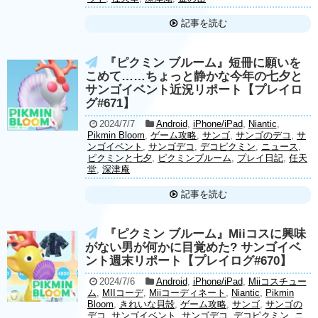
記事を読む
『ピクミン ブルーム』短冊に願いを
こめて……ちょっと静かな今年の七夕と
サンゴイベント近況リポート【プレイロ
グ#671】
2024/7/7
Android
,
iPhone/iPad
,
Niantic
,
Pikmin Bloom
,
ゲーム攻略
,
サンゴ
,
サンゴのデコ
,
サ
ンゴイベント
,
サンゴデコ
,
デコピクミン
,
ニュース
,
ピクミンと七夕
,
ピクミンブルーム
,
プレイ日記
,
任天
堂
,
深津庵
記事を読む
『ピクミン ブルーム』Miiコスに興味
がない男が何かに目覚めた? サンゴイベ
ント週末リポート【プレイログ#670】
2024/7/6
Android
,
iPhone/iPad
,
Miiコスチュー
ム
,
MIIコーデ
,
Miiコーディネート
,
Niantic
,
Pikmin
Bloom
,
きれいな貝殻
,
ゲーム攻略
,
サンゴ
,
サンゴの
デコ
,
サンゴイベント
,
サンゴデコ
,
デコピクミン
,
ニ