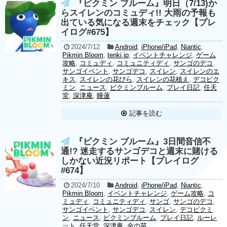
『ピクミン ブルーム』明日（7/13)か
らスイレンのコミュディ!! 大雨の予報も
出ている気になる週末をチェック【プレ
イログ#675】
2024/7/12
Android
,
iPhone/iPad
,
Niantic
,
Pikmin Bloom
,
tenki.jp
,
イベントチャレンジ
,
ゲーム
攻略
,
コミュディ
,
コミュニティディ
,
サンゴのデコ
,
サンゴイベント
,
サンゴデコ
,
スイレン
,
スイレンのエ
キス
,
スイレンの花びら
,
スイレンの花植え
,
デコピク
ミン
,
ニュース
,
ピクミンブルーム
,
プレイ日記
,
任天
堂
,
深津庵
,
睡蓮
記事を読む
『ピクミン ブルーム』3日間音信不
通!? 迷走するサンゴデコと週末に賭ける
しかない近況リポート【プレイログ
#674】
2024/7/10
Android
,
iPhone/iPad
,
Niantic
,
Pikmin Bloom
,
イベントチャレンジ
,
ゲーム攻略
,
コ
ミュディ
,
コミュニティディ
,
サンゴ
,
サンゴのデコ
,
サンゴイベント
,
サンゴデコ
,
スイレン
,
デコピクミ
ン
,
ニュース
,
ピクミンブルーム
,
プレイ日記
,
ルーレ
ット
,
任天堂
,
深津庵
,
金の苗