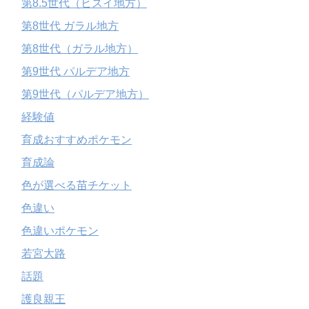
第8.5世代（ヒスイ地方）
第8世代 ガラル地方
第8世代（ガラル地方）
第9世代 パルデア地方
第9世代（パルデア地方）
経験値
育成おすすめポケモン
育成論
色が選べる苗チケット
色違い
色違いポケモン
若宮大路
話題
護良親王