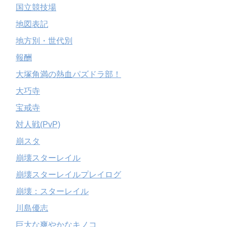
国立競技場
地図表記
地方別・世代別
報酬
大塚角満の熱血パズドラ部！
大巧寺
宝戒寺
対人戦(PvP)
崩スタ
崩壊スターレイル
崩壊スターレイルプレイログ
崩壊：スターレイル
川島優志
巨大な爽やかなキノコ