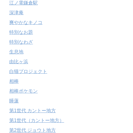
江ノ電鎌倉駅
深津庵
爽やかなキノコ
特別なお題
特別なわざ
生息地
由比ヶ浜
白猫プロジェクト
相棒
相棒ポケモン
睡蓮
第1世代 カントー地方
第1世代（カントー地方）
第2世代 ジョウト地方