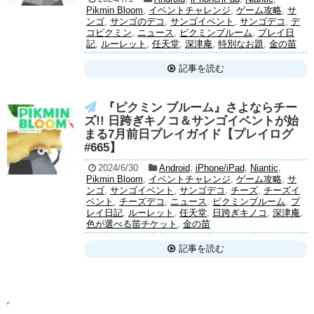
Pikmin Bloom
,
イベントチャレンジ
,
ゲーム攻略
,
サ
ンゴ
,
サンゴのデコ
,
サンゴイベント
,
サンゴデコ
,
デ
コピクミン
,
ニュース
,
ピクミンブルーム
,
プレイ日
記
,
ルーレット
,
任天堂
,
深津庵
,
特別なお題
,
金の苗
記事を読む
『ピクミン ブルーム』さよならチー
ズ!! 日跨ぎキノコ＆サンゴイベントが始
まる7月前日プレイガイド【プレイログ
#665】
2024/6/30
Android
,
iPhone/iPad
,
Niantic
,
Pikmin Bloom
,
イベントチャレンジ
,
ゲーム攻略
,
サ
ンゴ
,
サンゴイベント
,
サンゴデコ
,
チーズ
,
チーズイ
ベント
,
チーズデコ
,
ニュース
,
ピクミンブルーム
,
プ
レイ日記
,
ルーレット
,
任天堂
,
日跨ぎキノコ
,
深津庵
,
色が選べる苗チケット
,
金の苗
記事を読む