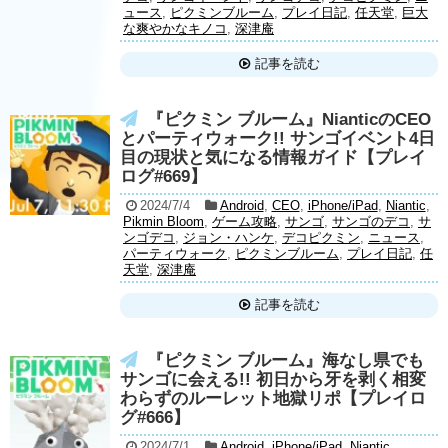
ュース
,
ピクミンブルーム
,
プレイ日記
,
任天堂
,
巨大
な爽やかなキノコ
,
深津庵
記事を読む
『ピクミン ブルーム』NianticのCEO
とパーティウォーク!! サンゴイベント4日
目の現状と気になる情報ガイド【プレイ
ログ#669】
2024/7/4
Android
,
CEO
,
iPhone/iPad
,
Niantic
,
Pikmin Bloom
,
ゲーム攻略
,
サンゴ
,
サンゴのデコ
,
サ
ンゴデコ
,
ジョン・ハンケ
,
デコピクミン
,
ニュース
,
パーティウォーク
,
ピクミンブルーム
,
プレイ日記
,
任
天堂
,
深津庵
記事を読む
『ピクミン ブルーム』海なし県でも
サンゴに会える!! 初日から牙を剥く相変
わらずのルーレット地獄リポ【プレイロ
グ#666】
2024/7/1
Android
,
iPhone/iPad
,
Niantic
,