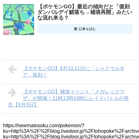
【ポケモンGO】最近の傾向だと「復刻
ダンバルデイ鯖落ち→補填再開」みたい
な流れ来る？
記事を読む
【ポケモンGO】8月10.11日に「シャドウルギ
ア」復刻！
【ポケモンGO】補填イベント「メガレックウ
ザ」が開催！11時13時18時にレイドバトルが発
生【8月3日】
https://newmatosoku.com/pokemon/?
ku=http%3A%2F%2Fblog.livedoor.jp%2Ftohopoke%2Farchiv
ku=http%3A%2F%2Fblog.livedoor.jp%2Ftohopoke%2Farchi