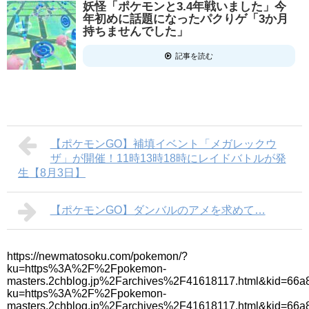
妖怪「ポケモンと3.4年戦いました」今
年初めに話題になったパクりゲ「3か月
持ちませんでした」
記事を読む
【ポケモンGO】補填イベント「メガレックウ
ザ」が開催！11時13時18時にレイドバトルが発
生【8月3日】
【ポケモンGO】ダンバルのアメを求めて…
https://newmatosoku.com/pokemon/?
ku=https%3A%2F%2Fpokemon-
masters.2chblog.jp%2Farchives%2F41618117.html&kid=66a8
ku=https%3A%2F%2Fpokemon-
masters.2chblog.jp%2Farchives%2F41618117.html&kid=66a