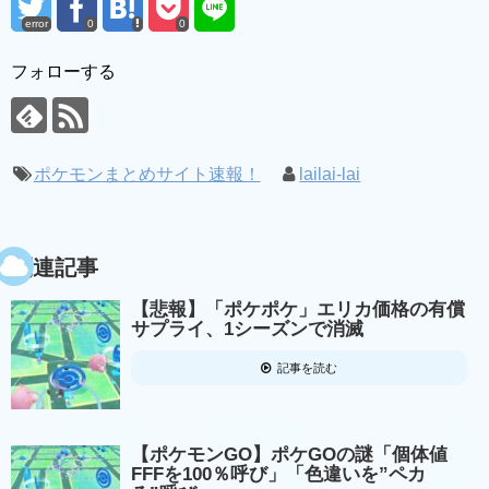
error
0
0
フォローする
ポケモンまとめサイト速報！
lailai-lai
関連記事
【悲報】「ポケポケ」エリカ価格の有償
サプライ、1シーズンで消滅
記事を読む
【ポケモンGO】ポケGOの謎「個体値
FFFを100％呼び」「色違いを”ペカ