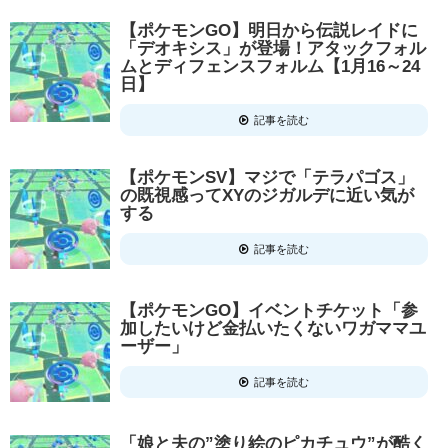
【ポケモンGO】明日から伝説レイドに
「デオキシス」が登場！アタックフォル
ムとディフェンスフォルム【1月16～24
日】
記事を読む
【ポケモンSV】マジで「テラパゴス」
の既視感ってXYのジガルデに近い気が
する
記事を読む
【ポケモンGO】イベントチケット「参
加したいけど金払いたくないワガママユ
ーザー」
記事を読む
「娘と夫の”塗り絵のピカチュウ”が酷く