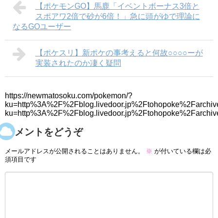
【ポケモンGO】馬鹿「イベントボーナス3倍と
スポアワ2倍で砂が6倍！」急に頭がゆで理論に
なるGOユーザー
【ポケスリ】新ポケの事考えると何故○○○○ーが
実装されたのか凄く疑問
https://newmatosoku.com/pokemon/?
ku=http%3A%2F%2Fblog.livedoor.jp%2Ftohopoke%2Farchiv
ku=http%3A%2F%2Fblog.livedoor.jp%2Ftohopoke%2Farchi
コメントをどうぞ
メールアドレスが公開されることはありません。
※
が付いている欄は必
須項目です