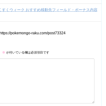
くすくウィーク おすすめ移動先フィールド・ボーナス内容
https://pokemongo-raku.com/post73324
。
※
が付いている欄は必須項目です