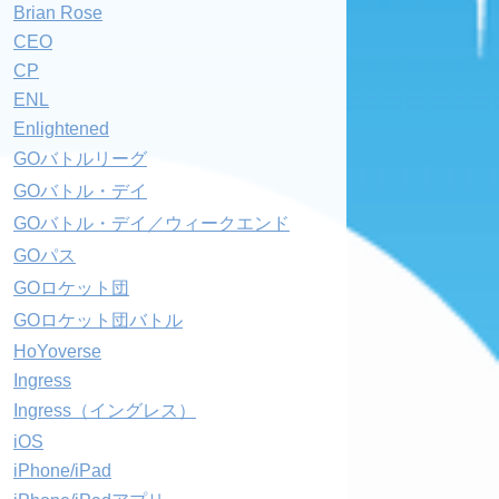
Brian Rose
CEO
CP
ENL
Enlightened
GOバトルリーグ
GOバトル・デイ
GOバトル・デイ／ウィークエンド
GOパス
GOロケット団
GOロケット団バトル
HoYoverse
Ingress
Ingress（イングレス）
iOS
iPhone/iPad