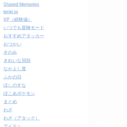
Shared Memories
tenki.jp
XP（経験値）
いつでも冒険モード
おすすめアタッカー
おつかい
きのみ
きれいな貝殻
なかよし度
ふかの日
ほしのすな
ぽこあポケモン
まとめ
わざ
わざ（アタック）
アイテム