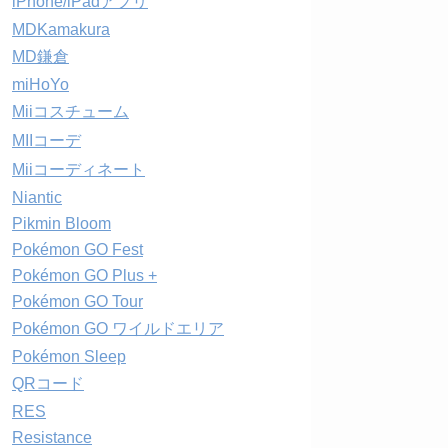
iPhone/iPadアプリ
MDKamakura
MD鎌倉
miHoYo
Miiコスチューム
MIIコーデ
Miiコーディネート
Niantic
Pikmin Bloom
Pokémon GO Fest
Pokémon GO Plus +
Pokémon GO Tour
Pokémon GO ワイルドエリア
Pokémon Sleep
QRコード
RES
Resistance