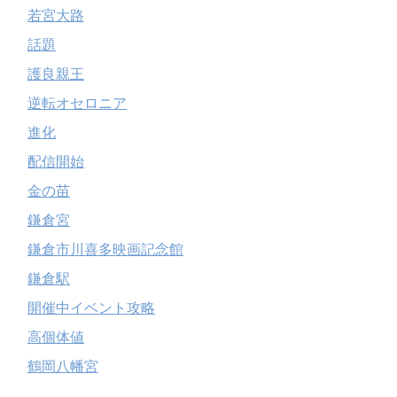
若宮大路
話題
護良親王
逆転オセロニア
進化
配信開始
金の苗
鎌倉宮
鎌倉市川喜多映画記念館
鎌倉駅
開催中イベント攻略
高個体値
鶴岡八幡宮