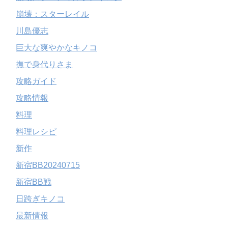
崩壊：スターレイル
川島優志
巨大な爽やかなキノコ
撫で身代りさま
攻略ガイド
攻略情報
料理
料理レシピ
新作
新宿BB20240715
新宿BB戦
日跨ぎキノコ
最新情報