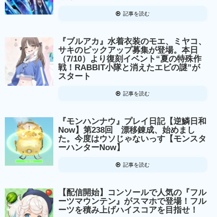
記事を読む
『ブルアカ』水着衣装のモエ、ミヤコ、
サキのピックアップ募集が登場。本日
（7/10）より復刻イベント“夏の特殊作
戦！RABBIT小隊と消えたエビの謎”が
スタート
記事を読む
『モンハンナウ』プレイ日記【逆鱗日和
Now】第238回 漂移錬成、始めまし
た。今度はウソじゃないっす【モンスタ
ーハンターNow】
記事を読む
【配信開始】コンソールで人気の『フル
ーツマウンテン』がスマホで登場！フル
ーツを積み上げハイスコアを目指せ！