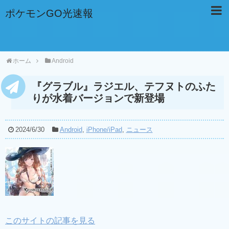
ポケモンGO光速報
ホーム
Android
『グラブル』ラジエル、テフヌトのふた
りが水着バージョンで新登場
2024/6/30
Android
,
iPhone/iPad
,
ニュース
このサイトの記事を見る