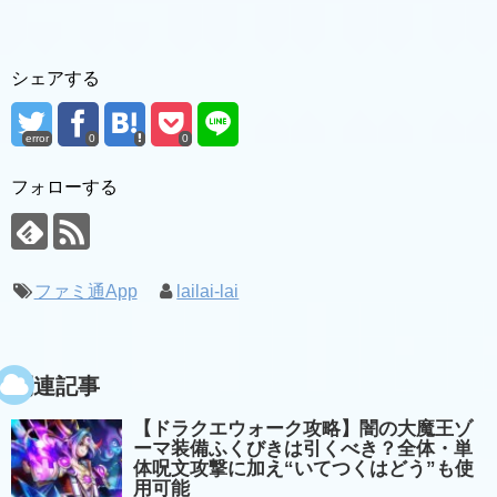
シェアする
error
0
0
フォローする
ファミ通App
lailai-lai
関連記事
【ドラクエウォーク攻略】闇の大魔王ゾ
ーマ装備ふくびきは引くべき？全体・単
体呪文攻撃に加え“いてつくはどう”も使
用可能