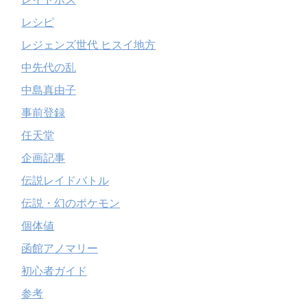
レシピ
レジェンズ世代 ヒスイ地方
中先代の乱
中島真由子
事前登録
任天堂
企画記事
伝説レイドバトル
伝説・幻のポケモン
個体値
函館アノマリー
初心者ガイド
参考