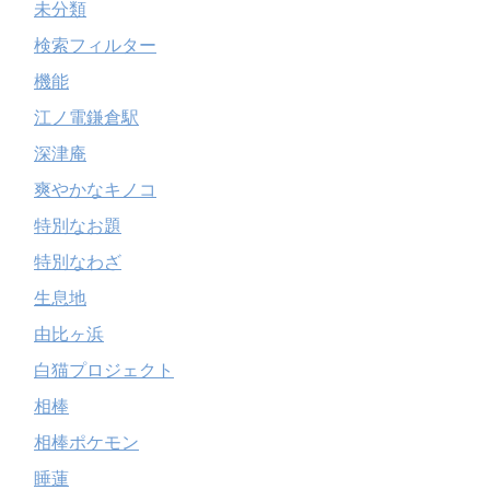
未分類
検索フィルター
機能
江ノ電鎌倉駅
深津庵
爽やかなキノコ
特別なお題
特別なわざ
生息地
由比ヶ浜
白猫プロジェクト
相棒
相棒ポケモン
睡蓮