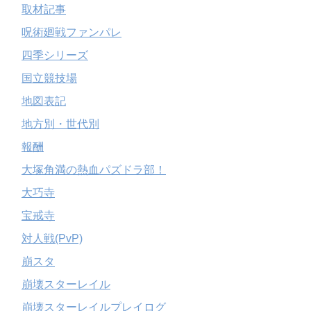
取材記事
呪術廻戦ファンパレ
四季シリーズ
国立競技場
地図表記
地方別・世代別
報酬
大塚角満の熱血パズドラ部！
大巧寺
宝戒寺
対人戦(PvP)
崩スタ
崩壊スターレイル
崩壊スターレイルプレイログ