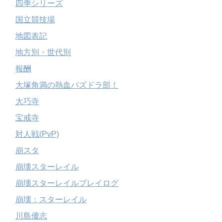
四季シリーズ
国立競技場
地図表記
地方別・世代別
報酬
大塚角満の熱血パズドラ部！
大巧寺
宝戒寺
対人戦(PvP)
崩スタ
崩壊スターレイル
崩壊スターレイルプレイログ
崩壊：スターレイル
川島優志