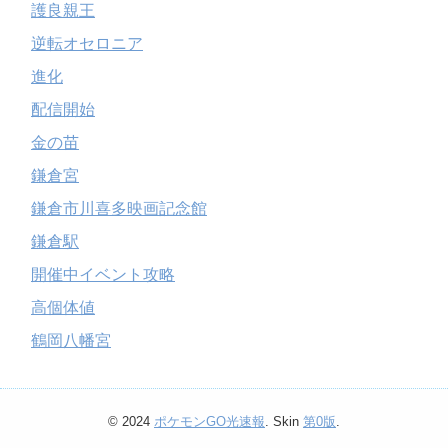
護良親王
逆転オセロニア
進化
配信開始
金の苗
鎌倉宮
鎌倉市川喜多映画記念館
鎌倉駅
開催中イベント攻略
高個体値
鶴岡八幡宮
© 2024
ポケモンGO光速報
. Skin
第0版
.