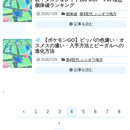
個体値ランキング
2026/7/29
個体値
,
第4世代 シンオウ地方
記事を読む
【ポケモンGO】ビッパの色違い・オ
スメスの違い・入手方法とビーダルへの
進化方法
2026/7/29
第4世代 シンオウ地方
記事を読む
1
2
3
4
5
6
7
8