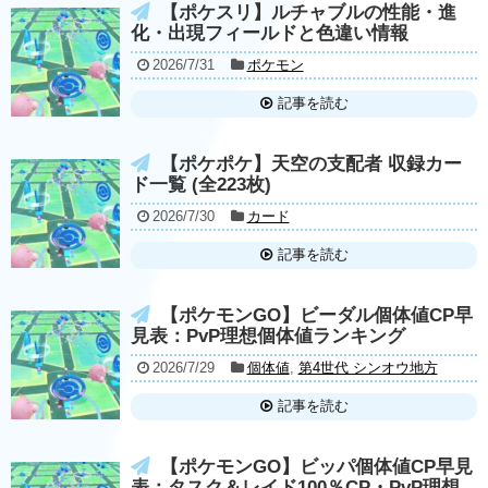
【ポケスリ】ルチャブルの性能・進
化・出現フィールドと色違い情報
2026/7/31
ポケモン
記事を読む
【ポケポケ】天空の支配者 収録カー
ド一覧 (全223枚)
2026/7/30
カード
記事を読む
【ポケモンGO】ビーダル個体値CP早
見表：PvP理想個体値ランキング
2026/7/29
個体値
,
第4世代 シンオウ地方
記事を読む
【ポケモンGO】ビッパ個体値CP早見
表：タスク＆レイド100％CP・PvP理想