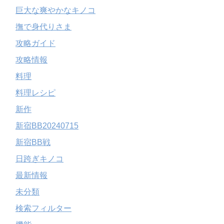
巨大な爽やかなキノコ
撫で身代りさま
攻略ガイド
攻略情報
料理
料理レシピ
新作
新宿BB20240715
新宿BB戦
日跨ぎキノコ
最新情報
未分類
検索フィルター