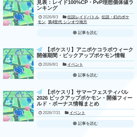
見表：レイド100%CP・PvP理想個体値ラ
ンキング
2026/8/3
伝説レイドバトル
,
伝説・幻のポケ
モン
,
第4世代 シンオウ地方
記事を読む
【ポケスリ】アニポケコラボウィーク
開催期間・ピックアップポケモン情報
2026/8/1
イベント
記事を読む
【ポケスリ】サマーフェスティバル
2026 ピックアップポケモン・開催フィー
ルド・ボーナス情報まとめ
2026/7/31
イベント
記事を読む