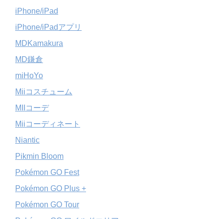
iPhone/iPad
iPhone/iPadアプリ
MDKamakura
MD鎌倉
miHoYo
Miiコスチューム
MIIコーデ
Miiコーディネート
Niantic
Pikmin Bloom
Pokémon GO Fest
Pokémon GO Plus +
Pokémon GO Tour