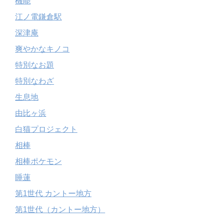
機能
江ノ電鎌倉駅
深津庵
爽やかなキノコ
特別なお題
特別なわざ
生息地
由比ヶ浜
白猫プロジェクト
相棒
相棒ポケモン
睡蓮
第1世代 カントー地方
第1世代（カントー地方）