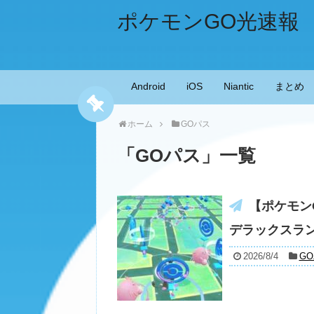
ポケモンGO光速報
Android
iOS
Niantic
まとめ
ホーム
GOパス
「
GOパス
」
一覧
【ポケモン
デラックスラ
2026/8/4
G