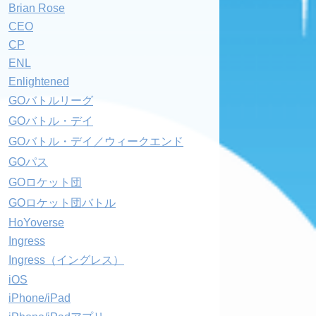
Brian Rose
CEO
CP
ENL
Enlightened
GOバトルリーグ
GOバトル・デイ
GOバトル・デイ／ウィークエンド
GOパス
GOロケット団
GOロケット団バトル
HoYoverse
Ingress
Ingress（イングレス）
iOS
iPhone/iPad