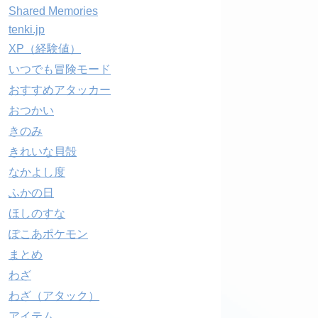
Shared Memories
tenki.jp
XP（経験値）
いつでも冒険モード
おすすめアタッカー
おつかい
きのみ
きれいな貝殻
なかよし度
ふかの日
ほしのすな
ぽこあポケモン
まとめ
わざ
わざ（アタック）
アイテム