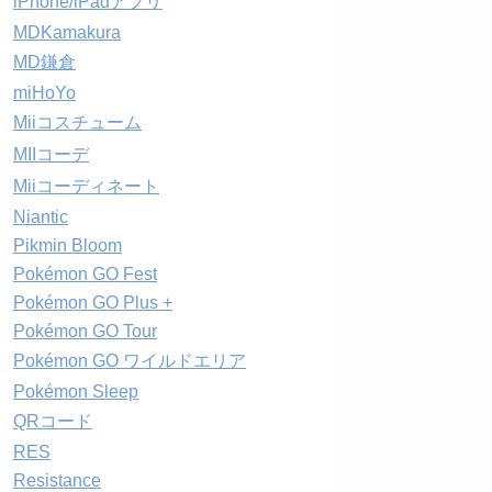
iPhone/iPadアプリ
MDKamakura
MD鎌倉
miHoYo
Miiコスチューム
MIIコーデ
Miiコーディネート
Niantic
Pikmin Bloom
Pokémon GO Fest
Pokémon GO Plus +
Pokémon GO Tour
Pokémon GO ワイルドエリア
Pokémon Sleep
QRコード
RES
Resistance