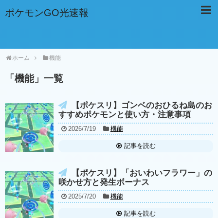
ポケモンGO光速報
ホーム
機能
「
機能
」
一覧
【ポケスリ】ゴンベのおひるね島のお
すすめポケモンと使い方・注意事項
2026/7/19
機能
記事を読む
【ポケスリ】「おいわいフラワー」の
咲かせ方と発生ボーナス
2025/7/20
機能
記事を読む