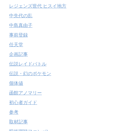
レジェンズ世代 ヒスイ地方
中先代の乱
中島真由子
事前登録
任天堂
企画記事
伝説レイドバトル
伝説・幻のポケモン
個体値
函館アノマリー
初心者ガイド
参考
取材記事