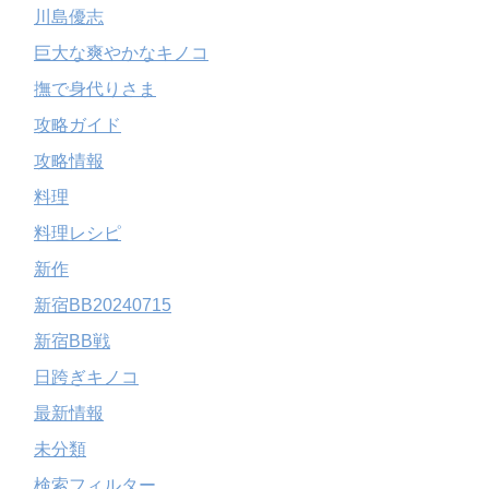
川島優志
巨大な爽やかなキノコ
撫で身代りさま
攻略ガイド
攻略情報
料理
料理レシピ
新作
新宿BB20240715
新宿BB戦
日跨ぎキノコ
最新情報
未分類
検索フィルター