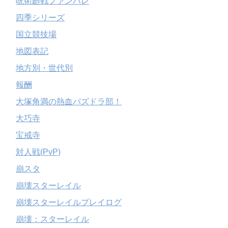
呪術廻戦ファンパレ
四季シリーズ
国立競技場
地図表記
地方別・世代別
報酬
大塚角満の熱血パズドラ部！
大巧寺
宝戒寺
対人戦(PvP)
崩スタ
崩壊スターレイル
崩壊スターレイルプレイログ
崩壊：スターレイル