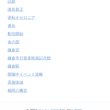
話題
護良親王
逆転オセロニア
進化
配信開始
金の苗
鎌倉宮
鎌倉市川喜多映画記念館
鎌倉駅
開催中イベント攻略
高個体値
鶴岡八幡宮