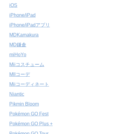
iOS
iPhone/iPad
iPhone/iPadアプリ
MDKamakura
MD鎌倉
miHoYo
Miiコスチューム
MIIコーデ
Miiコーディネート
Niantic
Pikmin Bloom
Pokémon GO Fest
Pokémon GO Plus +
Pokémon GO Tour