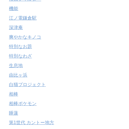
機能
江ノ電鎌倉駅
深津庵
爽やかなキノコ
特別なお題
特別なわざ
生息地
由比ヶ浜
白猫プロジェクト
相棒
相棒ポケモン
睡蓮
第1世代 カントー地方