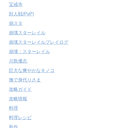
宝戒寺
対人戦(PvP)
崩スタ
崩壊スターレイル
崩壊スターレイルプレイログ
崩壊：スターレイル
川島優志
巨大な爽やかなキノコ
撫で身代りさま
攻略ガイド
攻略情報
料理
料理レシピ
新作