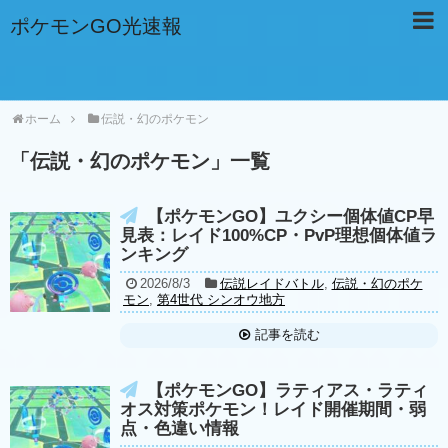
ポケモンGO光速報
ホーム
伝説・幻のポケモン
「
伝説・幻のポケモン
」
一覧
【ポケモンGO】ユクシー個体値CP早
見表：レイド100%CP・PvP理想個体値ラ
ンキング
2026/8/3
伝説レイドバトル
,
伝説・幻のポケ
モン
,
第4世代 シンオウ地方
記事を読む
【ポケモンGO】ラティアス・ラティ
オス対策ポケモン！レイド開催期間・弱
点・色違い情報