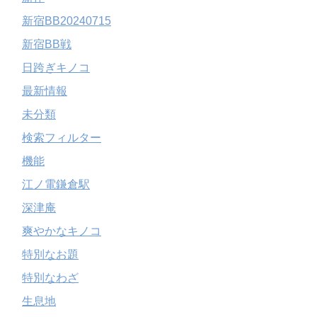
新宿BB20240715
新宿BB戦
日跨ぎキノコ
最新情報
未分類
検索フィルター
機能
江ノ電鎌倉駅
深津庵
爽やかなキノコ
特別なお題
特別なわざ
生息地