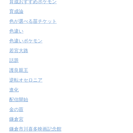
育成おすすめポケモン
育成論
色が選べる苗チケット
色違い
色違いポケモン
若宮大路
話題
護良親王
逆転オセロニア
進化
配信開始
金の苗
鎌倉宮
鎌倉市川喜多映画記念館