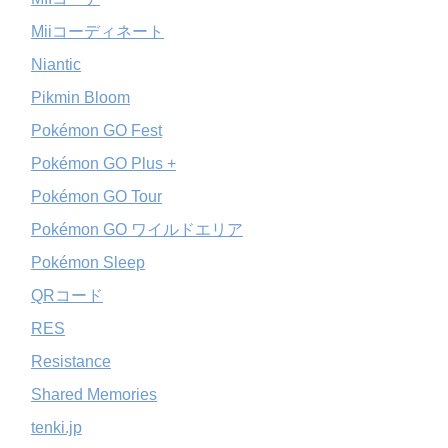
Miiコーディネート
Niantic
Pikmin Bloom
Pokémon GO Fest
Pokémon GO Plus +
Pokémon GO Tour
Pokémon GO ワイルドエリア
Pokémon Sleep
QRコード
RES
Resistance
Shared Memories
tenki.jp