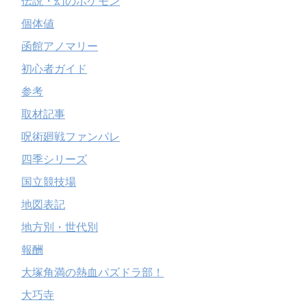
伝説・幻のポケモン
個体値
函館アノマリー
初心者ガイド
参考
取材記事
呪術廻戦ファンパレ
四季シリーズ
国立競技場
地図表記
地方別・世代別
報酬
大塚角満の熱血パズドラ部！
大巧寺