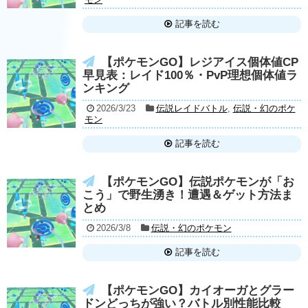
記事を読む
【ポケモンGO】レジアイス個体値CP
早見表：レイド100％・PvP理想個体値ラ
ンキング
2026/3/23
伝説レイドバトル
,
伝説・幻のポケ
モン
記事を読む
【ポケモンGO】伝説ポケモンが「お
こう」で野生湧き！遭遇＆ゲット方法ま
とめ
2026/3/8
伝説・幻のポケモン
記事を読む
【ポケモンGO】カイオーガとグラー
ドンどっちが強い？バトル別性能比較