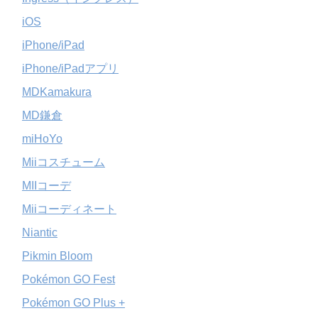
iOS
iPhone/iPad
iPhone/iPadアプリ
MDKamakura
MD鎌倉
miHoYo
Miiコスチューム
MIIコーデ
Miiコーディネート
Niantic
Pikmin Bloom
Pokémon GO Fest
Pokémon GO Plus +