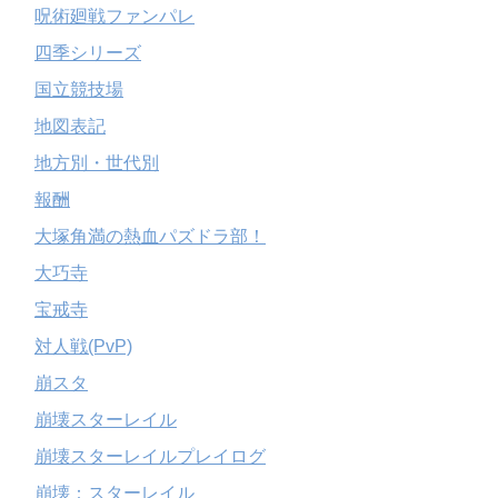
呪術廻戦ファンパレ
四季シリーズ
国立競技場
地図表記
地方別・世代別
報酬
大塚角満の熱血パズドラ部！
大巧寺
宝戒寺
対人戦(PvP)
崩スタ
崩壊スターレイル
崩壊スターレイルプレイログ
崩壊：スターレイル