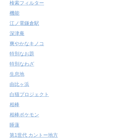
検索フィルター
機能
江ノ電鎌倉駅
深津庵
爽やかなキノコ
特別なお題
特別なわざ
生息地
由比ヶ浜
白猫プロジェクト
相棒
相棒ポケモン
睡蓮
第1世代 カントー地方