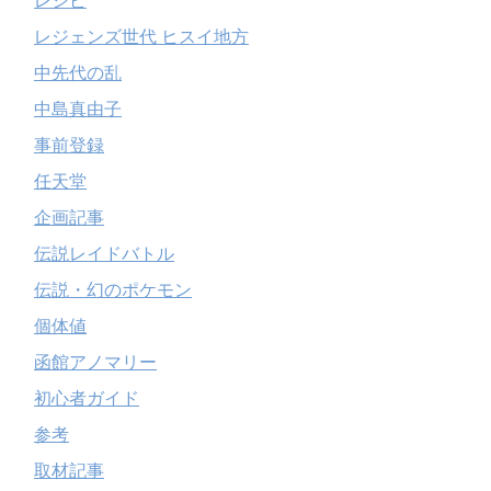
レシピ
レジェンズ世代 ヒスイ地方
中先代の乱
中島真由子
事前登録
任天堂
企画記事
伝説レイドバトル
伝説・幻のポケモン
個体値
函館アノマリー
初心者ガイド
参考
取材記事