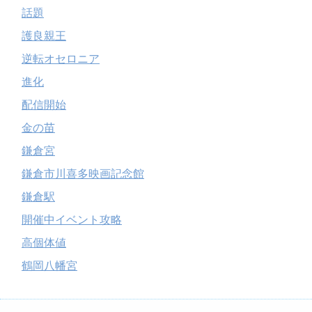
話題
護良親王
逆転オセロニア
進化
配信開始
金の苗
鎌倉宮
鎌倉市川喜多映画記念館
鎌倉駅
開催中イベント攻略
高個体値
鶴岡八幡宮