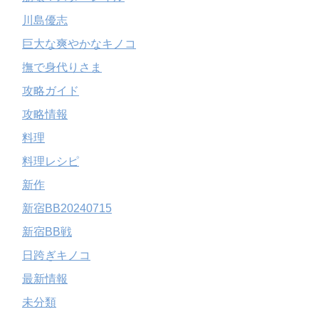
川島優志
巨大な爽やかなキノコ
撫で身代りさま
攻略ガイド
攻略情報
料理
料理レシピ
新作
新宿BB20240715
新宿BB戦
日跨ぎキノコ
最新情報
未分類