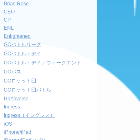
Brian Rose
CEO
CP
ENL
Enlightened
GOバトルリーグ
GOバトル・デイ
GOバトル・デイ／ウィークエンド
GOパス
GOロケット団
GOロケット団バトル
HoYoverse
Ingress
Ingress（イングレス）
iOS
iPhone/iPad