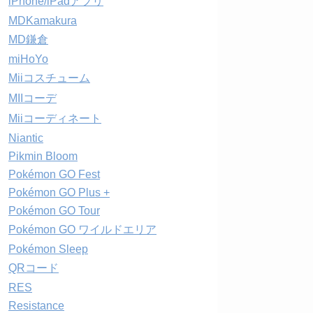
iPhone/iPadアプリ
MDKamakura
MD鎌倉
miHoYo
Miiコスチューム
MIIコーデ
Miiコーディネート
Niantic
Pikmin Bloom
Pokémon GO Fest
Pokémon GO Plus +
Pokémon GO Tour
Pokémon GO ワイルドエリア
Pokémon Sleep
QRコード
RES
Resistance