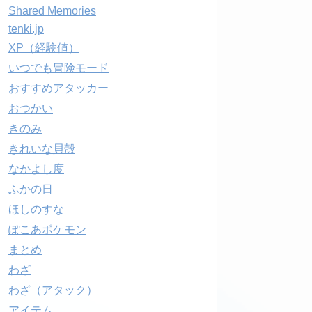
Shared Memories
tenki.jp
XP（経験値）
いつでも冒険モード
おすすめアタッカー
おつかい
きのみ
きれいな貝殻
なかよし度
ふかの日
ほしのすな
ぽこあポケモン
まとめ
わざ
わざ（アタック）
アイテム