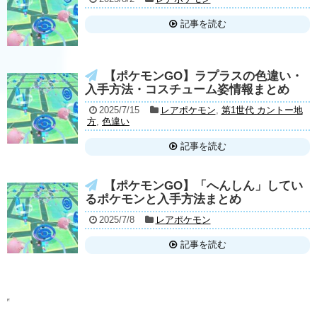
記事を読む
【ポケモンGO】ラプラスの色違い・
入手方法・コスチューム姿情報まとめ
2025/7/15
レアポケモン
,
第1世代 カントー地
方
,
色違い
記事を読む
【ポケモンGO】「へんしん」してい
るポケモンと入手方法まとめ
2025/7/8
レアポケモン
記事を読む