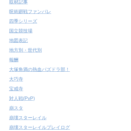
取材記事
呪術廻戦ファンパレ
四季シリーズ
国立競技場
地図表記
地方別・世代別
報酬
大塚角満の熱血パズドラ部！
大巧寺
宝戒寺
対人戦(PvP)
崩スタ
崩壊スターレイル
崩壊スターレイルプレイログ