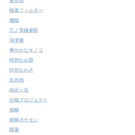
未分類
検索フィルター
機能
江ノ電鎌倉駅
深津庵
爽やかなキノコ
特別なお題
特別なわざ
生息地
由比ヶ浜
白猫プロジェクト
相棒
相棒ポケモン
睡蓮