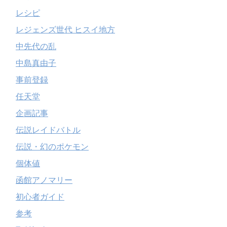
レシピ
レジェンズ世代 ヒスイ地方
中先代の乱
中島真由子
事前登録
任天堂
企画記事
伝説レイドバトル
伝説・幻のポケモン
個体値
函館アノマリー
初心者ガイド
参考