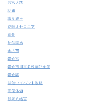
若宮大路
話題
護良親王
逆転オセロニア
進化
配信開始
金の苗
鎌倉宮
鎌倉市川喜多映画記念館
鎌倉駅
開催中イベント攻略
高個体値
鶴岡八幡宮