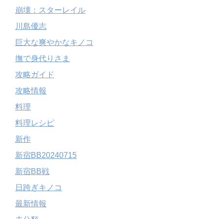
崩壊：スターレイル
川島優志
巨大な爽やかなキノコ
撫で身代りさま
攻略ガイド
攻略情報
料理
料理レシピ
新作
新宿BB20240715
新宿BB戦
日跨ぎキノコ
最新情報