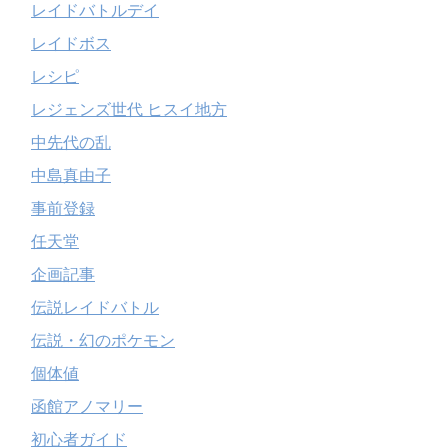
レイドバトルデイ
レイドボス
レシピ
レジェンズ世代 ヒスイ地方
中先代の乱
中島真由子
事前登録
任天堂
企画記事
伝説レイドバトル
伝説・幻のポケモン
個体値
函館アノマリー
初心者ガイド