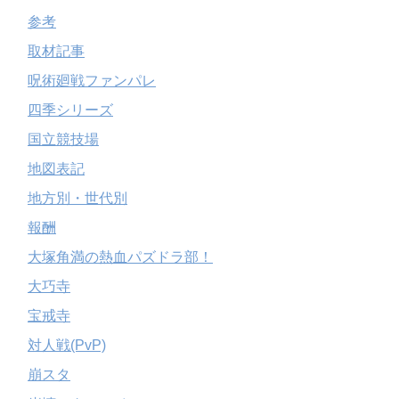
参考
取材記事
呪術廻戦ファンパレ
四季シリーズ
国立競技場
地図表記
地方別・世代別
報酬
大塚角満の熱血パズドラ部！
大巧寺
宝戒寺
対人戦(PvP)
崩スタ