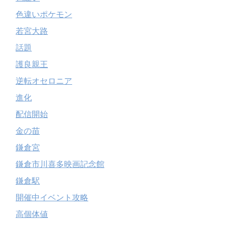
色違いポケモン
若宮大路
話題
護良親王
逆転オセロニア
進化
配信開始
金の苗
鎌倉宮
鎌倉市川喜多映画記念館
鎌倉駅
開催中イベント攻略
高個体値