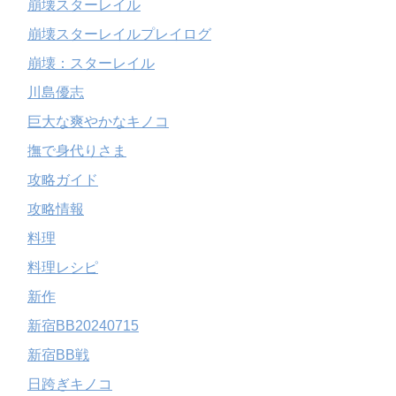
崩壊スターレイル
崩壊スターレイルプレイログ
崩壊：スターレイル
川島優志
巨大な爽やかなキノコ
撫で身代りさま
攻略ガイド
攻略情報
料理
料理レシピ
新作
新宿BB20240715
新宿BB戦
日跨ぎキノコ