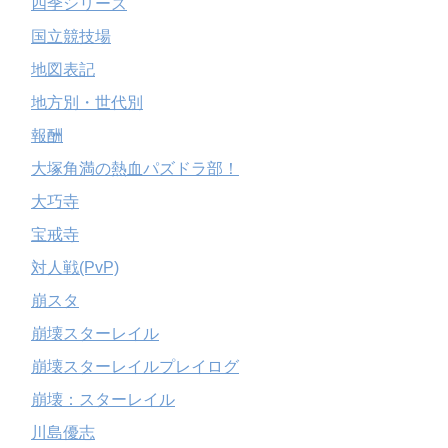
四季シリーズ
国立競技場
地図表記
地方別・世代別
報酬
大塚角満の熱血パズドラ部！
大巧寺
宝戒寺
対人戦(PvP)
崩スタ
崩壊スターレイル
崩壊スターレイルプレイログ
崩壊：スターレイル
川島優志