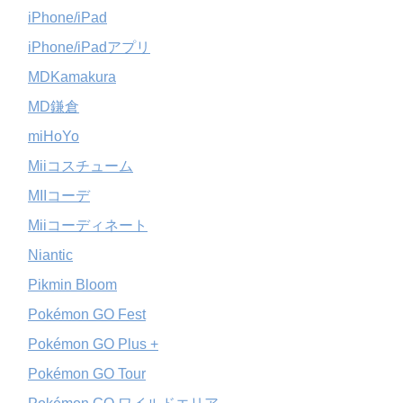
iPhone/iPad
iPhone/iPadアプリ
MDKamakura
MD鎌倉
miHoYo
Miiコスチューム
MIIコーデ
Miiコーディネート
Niantic
Pikmin Bloom
Pokémon GO Fest
Pokémon GO Plus +
Pokémon GO Tour