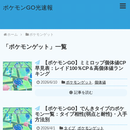
ポケモンGO光速報
ホーム
ポケモンゲット
「
ポケモンゲット
」
一覧
【ポケモンGO】ミミロップ個体値CP
早見表：レイド100％CP＆高個体値ラン
キング
2026/6/10
ポケモンゲット
,
個体値
記事を読む
【ポケモンGO】でんきタイプのポケ
モン一覧：タイプ相性(弱点と耐性)・入手
方法別
2026/4/1
タイプ
,
ポケモンゲット