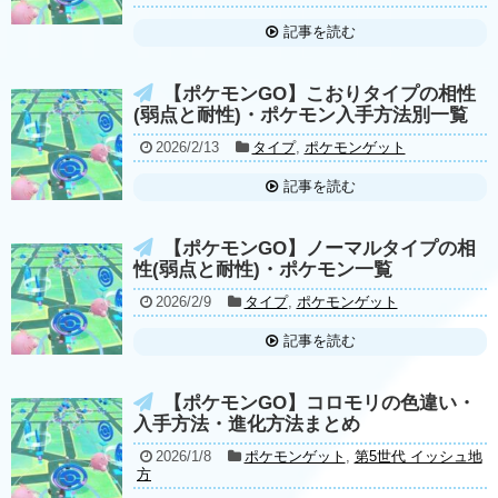
記事を読む
【ポケモンGO】こおりタイプの相性
(弱点と耐性)・ポケモン入手方法別一覧
2026/2/13
タイプ
,
ポケモンゲット
記事を読む
【ポケモンGO】ノーマルタイプの相
性(弱点と耐性)・ポケモン一覧
2026/2/9
タイプ
,
ポケモンゲット
記事を読む
【ポケモンGO】コロモリの色違い・
入手方法・進化方法まとめ
2026/1/8
ポケモンゲット
,
第5世代 イッシュ地
方