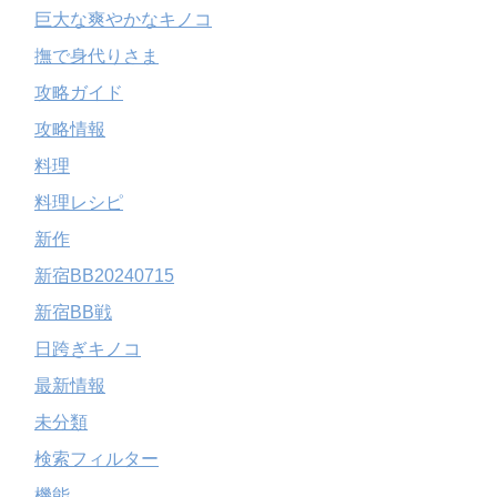
巨大な爽やかなキノコ
撫で身代りさま
攻略ガイド
攻略情報
料理
料理レシピ
新作
新宿BB20240715
新宿BB戦
日跨ぎキノコ
最新情報
未分類
検索フィルター
機能