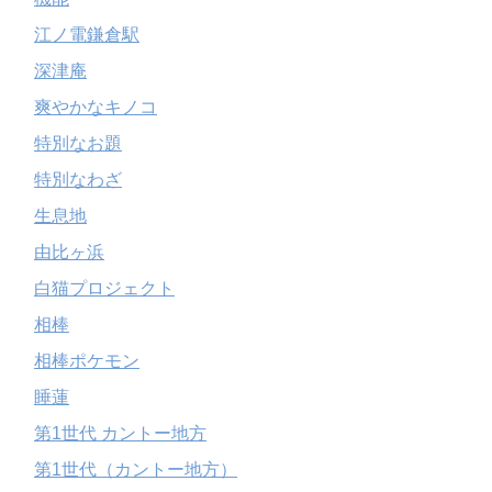
江ノ電鎌倉駅
深津庵
爽やかなキノコ
特別なお題
特別なわざ
生息地
由比ヶ浜
白猫プロジェクト
相棒
相棒ポケモン
睡蓮
第1世代 カントー地方
第1世代（カントー地方）