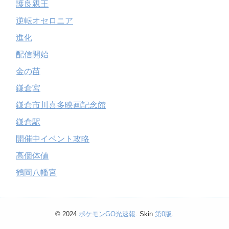
護良親王
逆転オセロニア
進化
配信開始
金の苗
鎌倉宮
鎌倉市川喜多映画記念館
鎌倉駅
開催中イベント攻略
高個体値
鶴岡八幡宮
© 2024
ポケモンGO光速報
. Skin
第0版
.