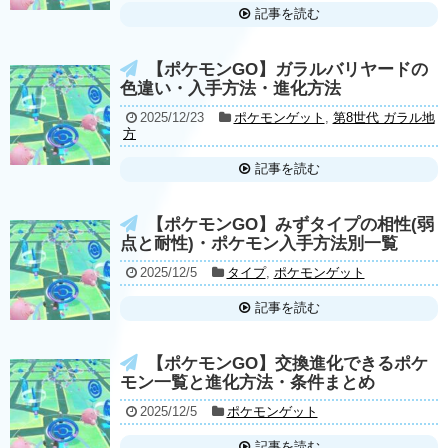
記事を読む
【ポケモンGO】ガラルバリヤードの
色違い・入手方法・進化方法
2025/12/23
ポケモンゲット
,
第8世代 ガラル地
方
記事を読む
【ポケモンGO】みずタイプの相性(弱
点と耐性)・ポケモン入手方法別一覧
2025/12/5
タイプ
,
ポケモンゲット
記事を読む
【ポケモンGO】交換進化できるポケ
モン一覧と進化方法・条件まとめ
2025/12/5
ポケモンゲット
記事を読む