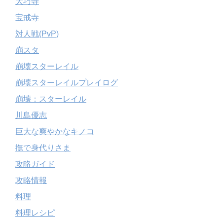
大巧寺
宝戒寺
対人戦(PvP)
崩スタ
崩壊スターレイル
崩壊スターレイルプレイログ
崩壊：スターレイル
川島優志
巨大な爽やかなキノコ
撫で身代りさま
攻略ガイド
攻略情報
料理
料理レシピ