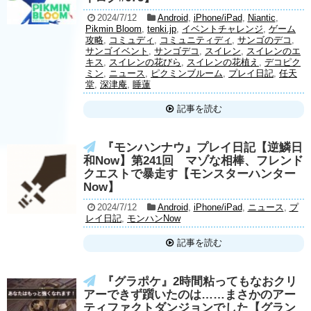
2024/7/12
Android
,
iPhone/iPad
,
Niantic
,
Pikmin Bloom
,
tenki.jp
,
イベントチャレンジ
,
ゲーム
攻略
,
コミュディ
,
コミュニティディ
,
サンゴのデコ
,
サンゴイベント
,
サンゴデコ
,
スイレン
,
スイレンのエ
キス
,
スイレンの花びら
,
スイレンの花植え
,
デコピク
ミン
,
ニュース
,
ピクミンブルーム
,
プレイ日記
,
任天
堂
,
深津庵
,
睡蓮
記事を読む
『モンハンナウ』プレイ日記【逆鱗日
和Now】第241回 マゾな相棒、フレンド
クエストで暴走す【モンスターハンター
Now】
2024/7/12
Android
,
iPhone/iPad
,
ニュース
,
プ
レイ日記
,
モンハンNow
記事を読む
『グラポケ』2時間粘ってもなおクリ
アーできず躓いたのは……まさかのアー
ティファクトダンジョンでした【グラン