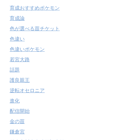
育成おすすめポケモン
育成論
色が選べる苗チケット
色違い
色違いポケモン
若宮大路
話題
護良親王
逆転オセロニア
進化
配信開始
金の苗
鎌倉宮