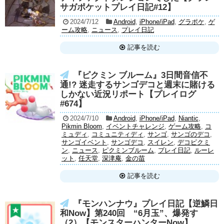
サガポケットプレイ日記#12】
2024/7/12
Android
,
iPhone/iPad
,
グラポケ
,
ゲ
ーム攻略
,
ニュース
,
プレイ日記
記事を読む
『ピクミン ブルーム』3日間音信不
通!? 迷走するサンゴデコと週末に賭ける
しかない近況リポート【プレイログ
#674】
2024/7/10
Android
,
iPhone/iPad
,
Niantic
,
Pikmin Bloom
,
イベントチャレンジ
,
ゲーム攻略
,
コ
ミュディ
,
コミュニティディ
,
サンゴ
,
サンゴのデコ
,
サンゴイベント
,
サンゴデコ
,
スイレン
,
デコピクミ
ン
,
ニュース
,
ピクミンブルーム
,
プレイ日記
,
ルーレ
ット
,
任天堂
,
深津庵
,
金の苗
記事を読む
『モンハンナウ』プレイ日記【逆鱗日
和Now】第240回 “6月玉”、爆発す
（2）【モンスターハンターNow】