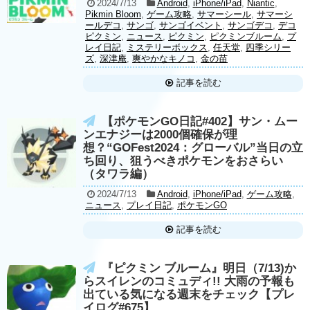
2024/7/13
Android
,
iPhone/iPad
,
Niantic
,
Pikmin Bloom
,
ゲーム攻略
,
サマーシール
,
サマーシ
ールデコ
,
サンゴ
,
サンゴイベント
,
サンゴデコ
,
デコ
ピクミン
,
ニュース
,
ピクミン
,
ピクミンブルーム
,
プ
レイ日記
,
ミステリーボックス
,
任天堂
,
四季シリー
ズ
,
深津庵
,
爽やかなキノコ
,
金の苗
記事を読む
【ポケモンGO日記#402】サン・ムー
ンエナジーは2000個確保が理
想？“GOFest2024：グローバル”当日の立
ち回り、狙うべきポケモンをおさらい
（タワラ編）
2024/7/13
Android
,
iPhone/iPad
,
ゲーム攻略
,
ニュース
,
プレイ日記
,
ポケモンGO
記事を読む
『ピクミン ブルーム』明日（7/13)か
らスイレンのコミュディ!! 大雨の予報も
出ている気になる週末をチェック【プレ
イログ#675】