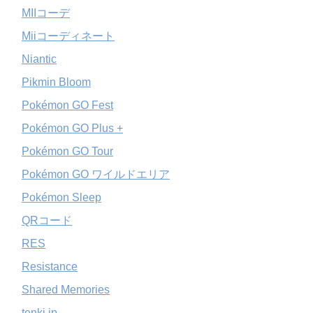
MIIコーデ
Miiコーディネート
Niantic
Pikmin Bloom
Pokémon GO Fest
Pokémon GO Plus +
Pokémon GO Tour
Pokémon GO ワイルドエリア
Pokémon Sleep
QRコード
RES
Resistance
Shared Memories
tenki.jp