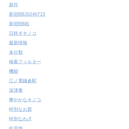
新作
新宿BB20240715
新宿BB戦
日跨ぎキノコ
最新情報
未分類
検索フィルター
機能
江ノ電鎌倉駅
深津庵
爽やかなキノコ
特別なお題
特別なわざ
生息地