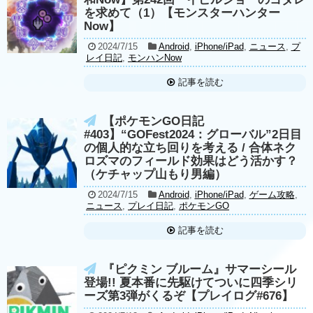
を求めて（1）【モンスターハンター
Now】
2024/7/15
Android
,
iPhone/iPad
,
ニュース
,
プ
レイ日記
,
モンハンNow
記事を読む
【ポケモンGO日記
#403】“GOFest2024：グローバル”2日目
の個人的な立ち回りを考える / 合体ネク
ロズマのフィールド効果はどう活かす？
（ケチャップ山もり男編）
2024/7/15
Android
,
iPhone/iPad
,
ゲーム攻略
,
ニュース
,
プレイ日記
,
ポケモンGO
記事を読む
『ピクミン ブルーム』サマーシール
登場!! 夏本番に先駆けてついに四季シリ
ーズ第3弾がくるぞ【プレイログ#676】