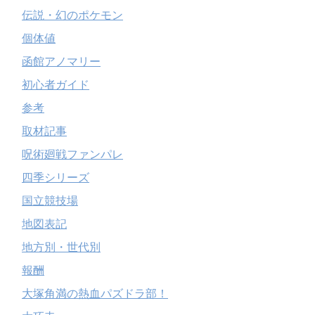
伝説・幻のポケモン
個体値
函館アノマリー
初心者ガイド
参考
取材記事
呪術廻戦ファンパレ
四季シリーズ
国立競技場
地図表記
地方別・世代別
報酬
大塚角満の熱血パズドラ部！