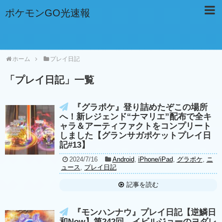
ポケモンGO光速報
ホーム
プレイ日記
「
プレイ日記
」
一覧
『グラポケ』登り詰めたぞこの場所
へ！新レジェンド“ナマリエ”配布で全キ
ャラ＆アーティファクトをコンプリート
しました【グランサガポケットプレイ日
記#13】
2024/7/16
Android
,
iPhone/iPad
,
グラポケ
,
ニ
ュース
,
プレイ日記
記事を読む
『モンハンナウ』プレイ日記【逆鱗日
和Now】第242回 イビルジョーのヨダレ