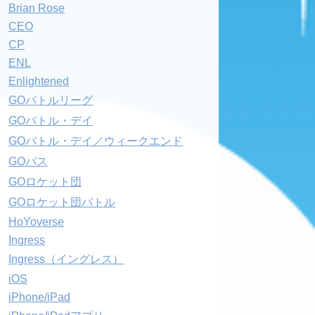
Brian Rose
CEO
CP
ENL
Enlightened
GOバトルリーグ
GOバトル・デイ
GOバトル・デイ／ウィークエンド
GOパス
GOロケット団
GOロケット団バトル
HoYoverse
Ingress
Ingress（イングレス）
iOS
iPhone/iPad