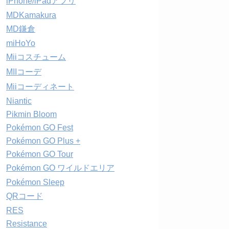
iPhone/iPadアプリ
MDKamakura
MD鎌倉
miHoYo
Miiコスチューム
MIIコーデ
Miiコーディネート
Niantic
Pikmin Bloom
Pokémon GO Fest
Pokémon GO Plus +
Pokémon GO Tour
Pokémon GO ワイルドエリア
Pokémon Sleep
QRコード
RES
Resistance