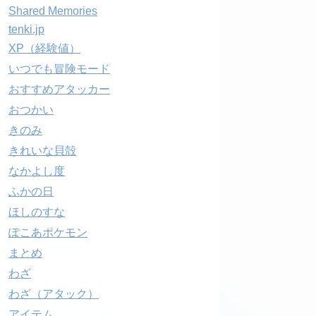
Shared Memories
tenki.jp
XP（経験値）
いつでも冒険モード
おすすめアタッカー
おつかい
きのみ
きれいな貝殻
なかよし度
ふかの日
ほしのすな
ぽこあポケモン
まとめ
わざ
わざ（アタック）
アイテム