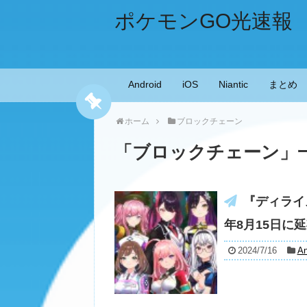
ポケモンGO光速報
Android
iOS
Niantic
まとめ
ホーム
ブロックチェーン
「
ブロックチェーン
」
『ディライ
年8月15日に
2024/7/16
An