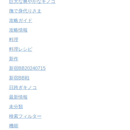
巨大な爽やかなキノコ
撫で身代りさま
攻略ガイド
攻略情報
料理
料理レシピ
新作
新宿BB20240715
新宿BB戦
日跨ぎキノコ
最新情報
未分類
検索フィルター
機能