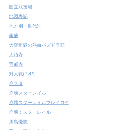
国立競技場
地図表記
地方別・世代別
報酬
大塚角満の熱血パズドラ部！
大巧寺
宝戒寺
対人戦(PvP)
崩スタ
崩壊スターレイル
崩壊スターレイルプレイログ
崩壊：スターレイル
川島優志