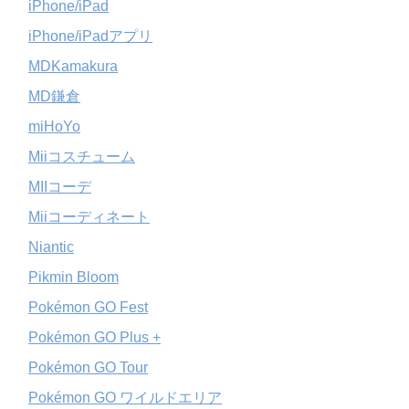
iPhone/iPad
iPhone/iPadアプリ
MDKamakura
MD鎌倉
miHoYo
Miiコスチューム
MIIコーデ
Miiコーディネート
Niantic
Pikmin Bloom
Pokémon GO Fest
Pokémon GO Plus +
Pokémon GO Tour
Pokémon GO ワイルドエリア