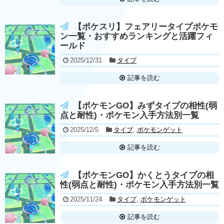
【ポケスリ】フェアリータイプポケモ
ン一覧・おすすめランキングと活躍フィ
ールド
2025/12/31
タイプ
記事を読む
【ポケモンGO】みずタイプの相性(弱
点と耐性)・ポケモン入手方法別一覧
2025/12/5
タイプ
,
ポケモンゲット
記事を読む
【ポケモンGO】かくとうタイプの相
性(弱点と耐性)・ポケモン入手方法別一覧
2025/11/24
タイプ
,
ポケモンゲット
記事を読む