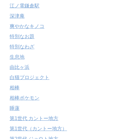
江ノ電鎌倉駅
深津庵
爽やかなキノコ
特別なお題
特別なわざ
生息地
由比ヶ浜
白猫プロジェクト
相棒
相棒ポケモン
睡蓮
第1世代 カントー地方
第1世代（カントー地方）
第2世代 ジョウト地方