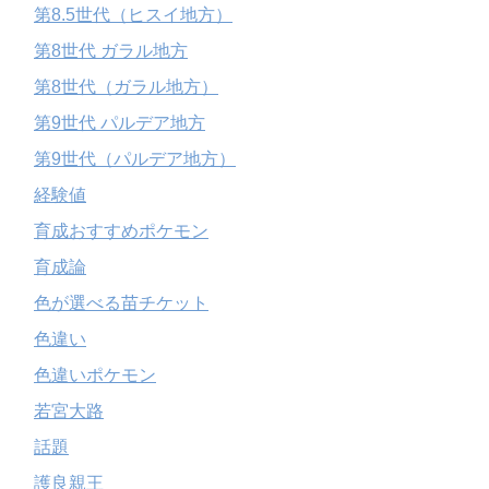
第8.5世代（ヒスイ地方）
第8世代 ガラル地方
第8世代（ガラル地方）
第9世代 パルデア地方
第9世代（パルデア地方）
経験値
育成おすすめポケモン
育成論
色が選べる苗チケット
色違い
色違いポケモン
若宮大路
話題
護良親王