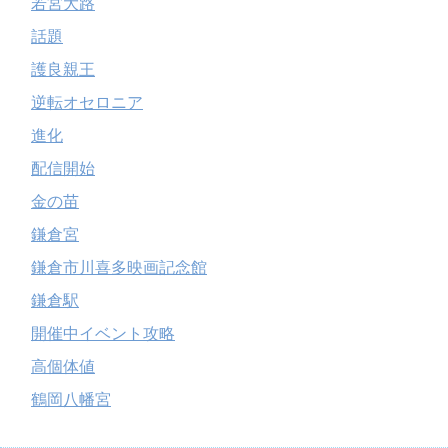
若宮大路
話題
護良親王
逆転オセロニア
進化
配信開始
金の苗
鎌倉宮
鎌倉市川喜多映画記念館
鎌倉駅
開催中イベント攻略
高個体値
鶴岡八幡宮