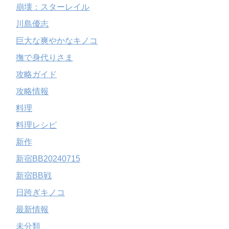
崩壊：スターレイル
川島優志
巨大な爽やかなキノコ
撫で身代りさま
攻略ガイド
攻略情報
料理
料理レシピ
新作
新宿BB20240715
新宿BB戦
日跨ぎキノコ
最新情報
未分類