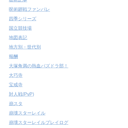
呪術廻戦ファンパレ
四季シリーズ
国立競技場
地図表記
地方別・世代別
報酬
大塚角満の熱血パズドラ部！
大巧寺
宝戒寺
対人戦(PvP)
崩スタ
崩壊スターレイル
崩壊スターレイルプレイログ