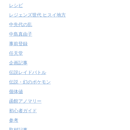
レシピ
レジェンズ世代 ヒスイ地方
中先代の乱
中島真由子
事前登録
任天堂
企画記事
伝説レイドバトル
伝説・幻のポケモン
個体値
函館アノマリー
初心者ガイド
参考
取材記事