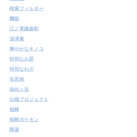
検索フィルター
機能
江ノ電鎌倉駅
深津庵
爽やかなキノコ
特別なお題
特別なわざ
生息地
由比ヶ浜
白猫プロジェクト
相棒
相棒ポケモン
睡蓮