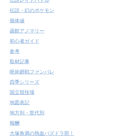
伝説レイドバトル
伝説・幻のポケモン
個体値
函館アノマリー
初心者ガイド
参考
取材記事
呪術廻戦ファンパレ
四季シリーズ
国立競技場
地図表記
地方別・世代別
報酬
大塚角満の熱血パズドラ部！