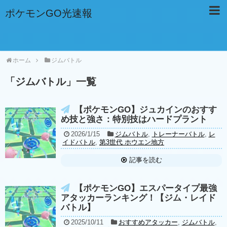
ポケモンGO光速報
ホーム
ジムバトル
「
ジムバトル
」
一覧
【ポケモンGO】ジュカインのおすす
め技と強さ：特別技はハードプラント
2026/1/15
ジムバトル
,
トレーナーバトル
,
レ
イドバトル
,
第3世代 ホウエン地方
記事を読む
【ポケモンGO】エスパータイプ最強
アタッカーランキング！【ジム・レイド
バトル】
2025/10/11
おすすめアタッカー
,
ジムバトル
,