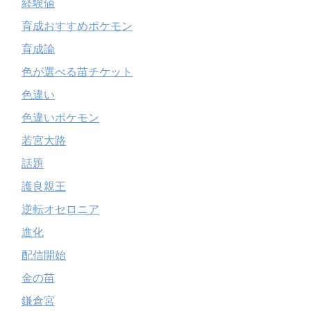
経験値
育成おすすめポケモン
育成論
色が選べる苗チケット
色違い
色違いポケモン
若宮大路
話題
護良親王
逆転オセロニア
進化
配信開始
金の苗
鎌倉宮