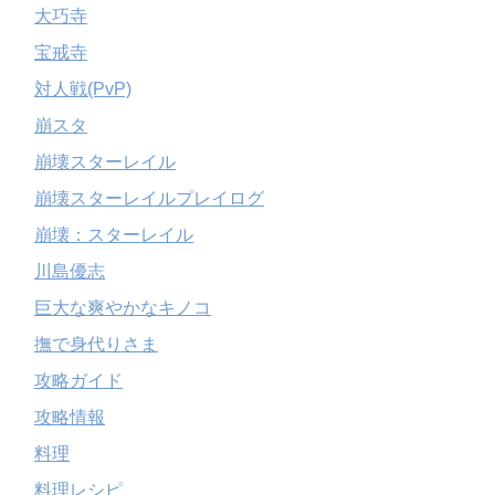
大巧寺
宝戒寺
対人戦(PvP)
崩スタ
崩壊スターレイル
崩壊スターレイルプレイログ
崩壊：スターレイル
川島優志
巨大な爽やかなキノコ
撫で身代りさま
攻略ガイド
攻略情報
料理
料理レシピ