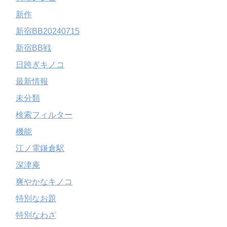
新作
新宿BB20240715
新宿BB戦
日跨ぎキノコ
最新情報
未分類
検索フィルター
機能
江ノ電鎌倉駅
深津庵
爽やかなキノコ
特別なお題
特別なわざ