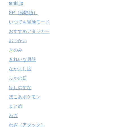
tenki.jp
XP（経験値）
いつでも冒険モード
おすすめアタッカー
おつかい
きのみ
きれいな貝殻
なかよし度
ふかの日
ほしのすな
ぽこあポケモン
まとめ
わざ
わざ（アタック）