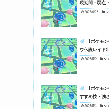
現期間・弱点
2026/6/23
シ
【ポケモン
ウ伝説レイド
2026/5/9
シ
【ポケモン
すすめ技・強
2026/5/1
シ