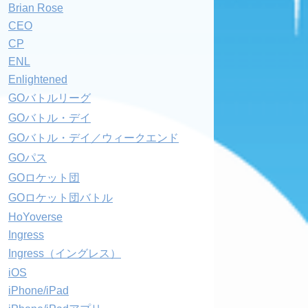
Brian Rose
CEO
CP
ENL
Enlightened
GOバトルリーグ
GOバトル・デイ
GOバトル・デイ／ウィークエンド
GOパス
GOロケット団
GOロケット団バトル
HoYoverse
Ingress
Ingress（イングレス）
iOS
iPhone/iPad