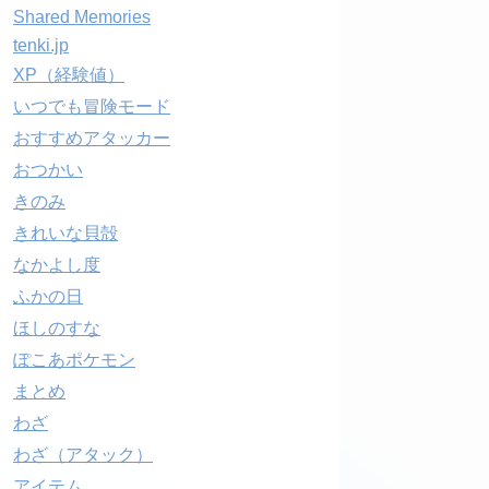
Shared Memories
tenki.jp
XP（経験値）
いつでも冒険モード
おすすめアタッカー
おつかい
きのみ
きれいな貝殻
なかよし度
ふかの日
ほしのすな
ぽこあポケモン
まとめ
わざ
わざ（アタック）
アイテム