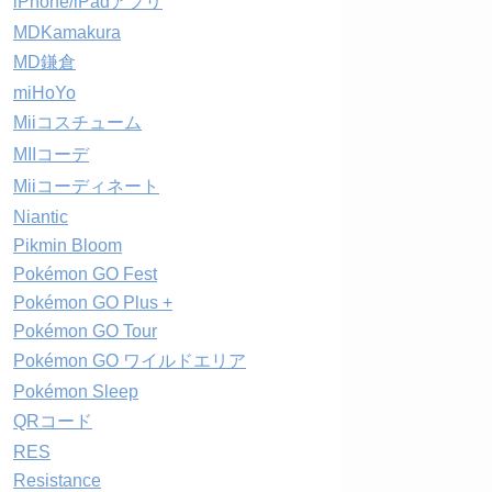
iPhone/iPadアプリ
MDKamakura
MD鎌倉
miHoYo
Miiコスチューム
MIIコーデ
Miiコーディネート
Niantic
Pikmin Bloom
Pokémon GO Fest
Pokémon GO Plus +
Pokémon GO Tour
Pokémon GO ワイルドエリア
Pokémon Sleep
QRコード
RES
Resistance