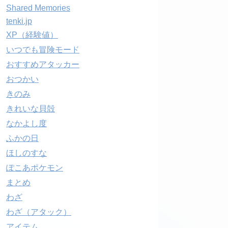
Shared Memories
tenki.jp
XP（経験値）
いつでも冒険モード
おすすめアタッカー
おつかい
きのみ
きれいな貝殻
なかよし度
ふかの日
ほしのすな
ぽこあポケモン
まとめ
わざ
わざ（アタック）
アイテム