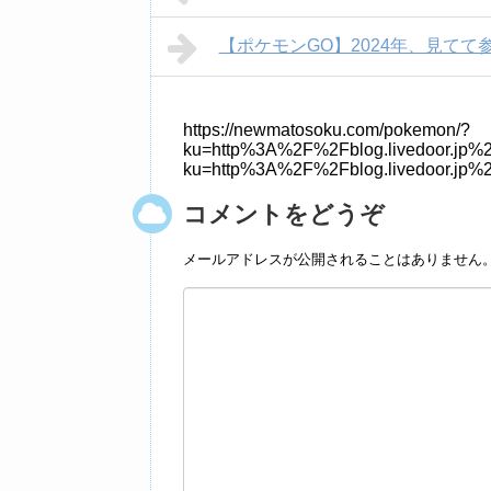
【ポケモンGO】2024年、見てて
https://newmatosoku.com/pokemon/?
ku=http%3A%2F%2Fblog.livedoor.jp%
ku=http%3A%2F%2Fblog.livedoor.jp%
コメントをどうぞ
メールアドレスが公開されることはありません