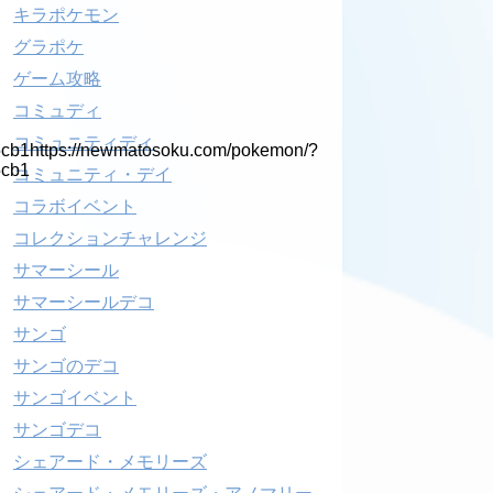
キラポケモン
グラポケ
ゲーム攻略
コミュディ
コミュニティディ
b1https://newmatosoku.com/pokemon/?
5cb1
コミュニティ・デイ
コラボイベント
コレクションチャレンジ
サマーシール
サマーシールデコ
サンゴ
サンゴのデコ
サンゴイベント
サンゴデコ
シェアード・メモリーズ