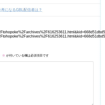
参考になるGBL配信者は？
2Ftohopoke%2Farchives%2F616253611.html&kid=668d51dbd5c
2Ftohopoke%2Farchives%2F616253611.html&kid=668d51dbd
。
※
が付いている欄は必須項目です