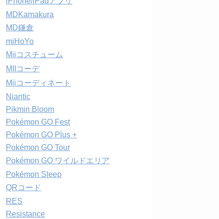
iPhone/iPadアプリ
MDKamakura
MD鎌倉
miHoYo
Miiコスチューム
MIIコーデ
Miiコーディネート
Niantic
Pikmin Bloom
Pokémon GO Fest
Pokémon GO Plus +
Pokémon GO Tour
Pokémon GO ワイルドエリア
Pokémon Sleep
QRコード
RES
Resistance