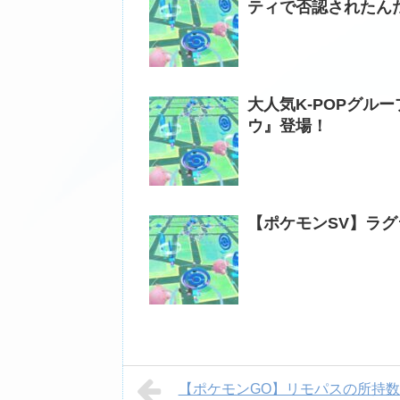
ティで否認されたん
大人気K-POPグルー
ウ』登場！
【ポケモンSV】ラ
【ポケモンGO】リモパスの所持