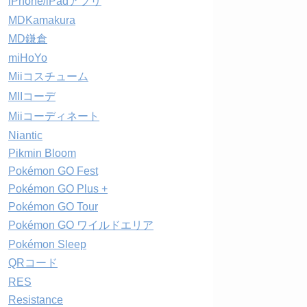
iPhone/iPadアプリ
MDKamakura
MD鎌倉
miHoYo
Miiコスチューム
MIIコーデ
Miiコーディネート
Niantic
Pikmin Bloom
Pokémon GO Fest
Pokémon GO Plus +
Pokémon GO Tour
Pokémon GO ワイルドエリア
Pokémon Sleep
QRコード
RES
Resistance