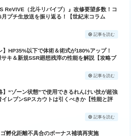
DS ReVIVE（北斗リバイブ）』改修要望多数！コ
年6月プチ生放送を振り返る！【世紀末コラム
記事を読む
】HP35%以下で体術＆術式が180%アップ！
竜胆サキ＆新規SSR廻想残滓の性能を解説【攻略ブ
記事を読む
略】“ゾーン状態”で使用できるれんけい技が超強
勇者イレブンSPスカウトは引くべきか【性能と評
記事を読む
マゴ孵化距離不具合のボーナス補填再実施