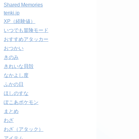
Shared Memories
tenki.jp
XP（経験値）
いつでも冒険モード
おすすめアタッカー
おつかい
きのみ
きれいな貝殻
なかよし度
ふかの日
ほしのすな
ぽこあポケモン
まとめ
わざ
わざ（アタック）
アイテム