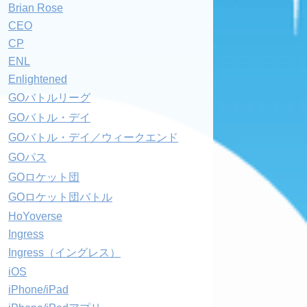
Brian Rose
CEO
CP
ENL
Enlightened
GOバトルリーグ
GOバトル・デイ
GOバトル・デイ／ウィークエンド
GOパス
GOロケット団
GOロケット団バトル
HoYoverse
Ingress
Ingress（イングレス）
iOS
iPhone/iPad