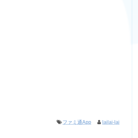
ファミ通App
lailai-lai