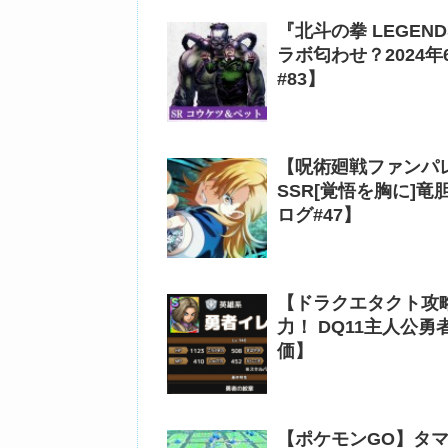
『北斗の拳 LEGEN
ラボ匂わせ？2024
#83】
【呪術廻戦ファンパレ
SSR[覚悟を胸に]
ログ#47】
【ドラクエタクト攻
力！ DQ11主人公
価】
【ポケモンGO】タ