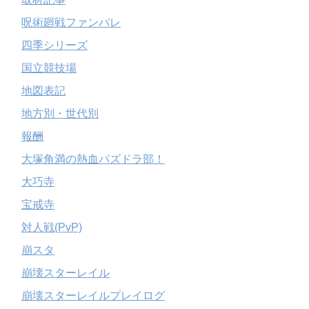
呪術廻戦ファンパレ
四季シリーズ
国立競技場
地図表記
地方別・世代別
報酬
大塚角満の熱血パズドラ部！
大巧寺
宝戒寺
対人戦(PvP)
崩スタ
崩壊スターレイル
崩壊スターレイルプレイログ