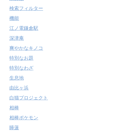
検索フィルター
機能
江ノ電鎌倉駅
深津庵
爽やかなキノコ
特別なお題
特別なわざ
生息地
由比ヶ浜
白猫プロジェクト
相棒
相棒ポケモン
睡蓮