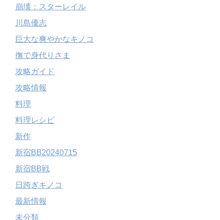
崩壊：スターレイル
川島優志
巨大な爽やかなキノコ
撫で身代りさま
攻略ガイド
攻略情報
料理
料理レシピ
新作
新宿BB20240715
新宿BB戦
日跨ぎキノコ
最新情報
未分類