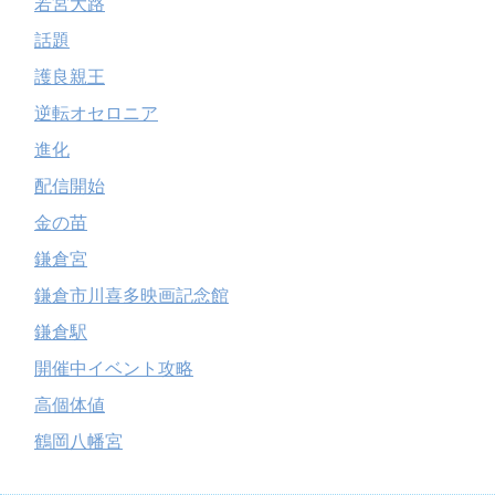
若宮大路
話題
護良親王
逆転オセロニア
進化
配信開始
金の苗
鎌倉宮
鎌倉市川喜多映画記念館
鎌倉駅
開催中イベント攻略
高個体値
鶴岡八幡宮