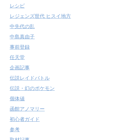
レシピ
レジェンズ世代 ヒスイ地方
中先代の乱
中島真由子
事前登録
任天堂
企画記事
伝説レイドバトル
伝説・幻のポケモン
個体値
函館アノマリー
初心者ガイド
参考
取材記事