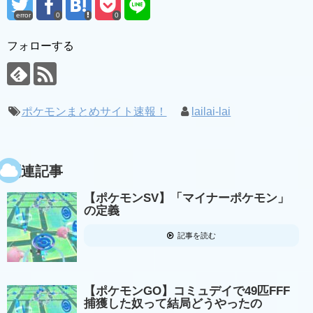
error
0
0
フォローする
ポケモンまとめサイト速報！
lailai-lai
関連記事
【ポケモンSV】「マイナーポケモン」
の定義
記事を読む
【ポケモンGO】コミュデイで49匹FFF
捕獲した奴って結局どうやったの